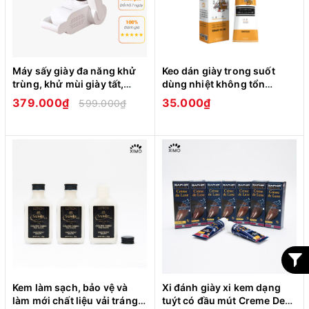
Máy sấy giày đa năng khử
Keo dán giày trong suốt
trùng, khử mùi giày tất,
dùng nhiệt không tổn
găng tay bằng tia cực tím
thương tay XIMO (KDG06)
379.000₫
35.000₫
599.000₫
loại cao cấp MSG01
Kem làm sạch, bảo vệ và
Xi đánh giày xi kem dạng
làm mới chất liệu vải tráng
tuýt có đầu mút Creme De