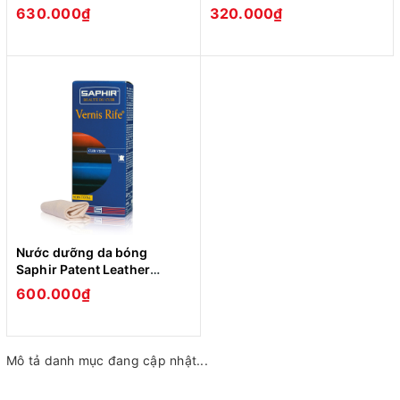
phủ coated fabric MDO
Luxe 75ml (XDG28)
630.000₫
320.000₫
100ml (XDG33)
Nước dưỡng da bóng
Saphir Patent Leather
Vernis Rife (XDG57)
600.000₫
Mô tả danh mục đang cập nhật...