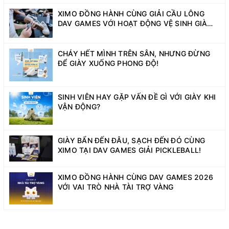
XIMO ĐỒNG HÀNH CÙNG GIẢI CẦU LÔNG
DAV GAMES VỚI HOẠT ĐỘNG VỆ SINH GIÀY
MIỄN PHÍ
CHÁY HẾT MÌNH TRÊN SÂN, NHƯNG ĐỪNG
ĐỂ GIÀY XUỐNG PHONG ĐỘ!
SINH VIÊN HAY GẶP VẤN ĐỀ GÌ VỚI GIÀY KHI
VẬN ĐỘNG?
GIÀY BẨN ĐẾN ĐÂU, SẠCH ĐẾN ĐÓ CÙNG
XIMO TẠI DAV GAMES GIẢI PICKLEBALL!
XIMO ĐỒNG HÀNH CÙNG DAV GAMES 2026
VỚI VAI TRÒ NHÀ TÀI TRỢ VÀNG