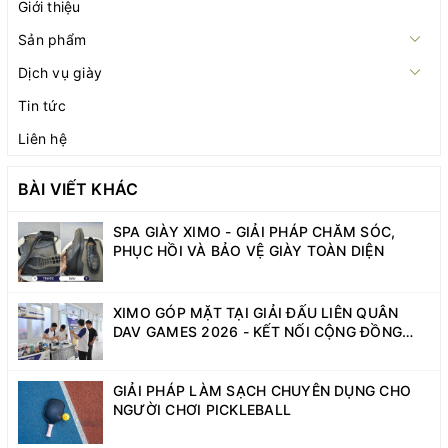
Giới thiệu
Sản phẩm
Dịch vụ giày
Tin tức
Liên hệ
BÀI VIẾT KHÁC
SPA GIÀY XIMO - GIẢI PHÁP CHĂM SÓC,
PHỤC HỒI VÀ BẢO VỆ GIÀY TOÀN DIỆN
XIMO GÓP MẶT TẠI GIẢI ĐẤU LIÊN QUÂN
DAV GAMES 2026 - KẾT NỐI CỘNG ĐỒNG
SINH VIÊN NĂNG ĐỘNG
GIẢI PHÁP LÀM SẠCH CHUYÊN DỤNG CHO
NGƯỜI CHƠI PICKLEBALL