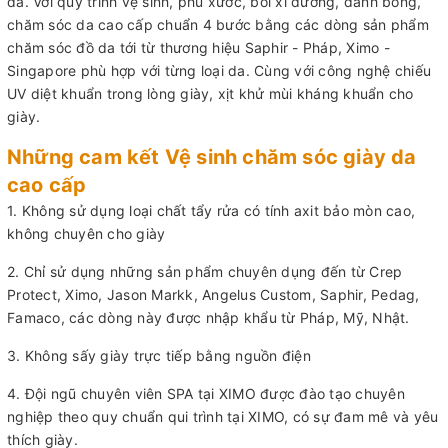
da. Với quy trình vệ sinh, phủ xước, bôi xi dưỡng, đánh bóng,
chăm sóc da cao cấp chuẩn 4 bước bằng các dòng sản phẩm
chăm sóc đồ da tới từ thương hiệu Saphir - Pháp, Ximo -
Singapore phù hợp với từng loại da. Cùng với công nghệ chiếu
UV diệt khuẩn trong lòng giày, xịt khử mùi kháng khuẩn cho
giày.
Những cam kết Vệ sinh chăm sóc giày da
cao cấp
1. Không sử dụng loại chất tẩy rửa có tính axit bảo mòn cao,
không chuyên cho giày
2. Chỉ sử dụng những sản phẩm chuyên dụng đến từ Crep
Protect, Ximo, Jason Markk, Angelus Custom, Saphir, Pedag,
Famaco, các dòng này được nhập khẩu từ Pháp, Mỹ, Nhật.
3. Không sấy giày trực tiếp bằng nguồn điện
4. Đội ngũ chuyên viên SPA tại XIMO được đào tạo chuyên
nghiệp theo quy chuẩn qui trình tại XIMO, có sự đam mê và yêu
thích giày.