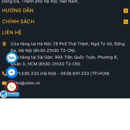
Đống Đa, Thành phố Hà Nội, Việt Nam.
HƯỚNG DẪN
CHÍNH SÁCH
LIÊN HỆ
Cửa hàng tại Hà Nội: 78 Phố Thái Thịnh, Ngã Tư Sở, Đống
Đa, Hà Nội (8h30-21h30 T2-CN).
Cửa hàng tại Sài Gòn: 90A Trần Quốc Toản, Phường 8,
Quận 3, HCM (8h30-21h30 T2-CN).
0971.595.333 (Hà Nội)
-
0938.891.333 (TP.HCM)
hotro@ximo.vn
@ Bản quyền thuộc về Phụ Kiện Giày - XIMO
Cung cấp bởi
XIMO SHOE CARE