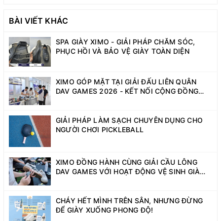
BÀI VIẾT KHÁC
SPA GIÀY XIMO - GIẢI PHÁP CHĂM SÓC,
PHỤC HỒI VÀ BẢO VỆ GIÀY TOÀN DIỆN
XIMO GÓP MẶT TẠI GIẢI ĐẤU LIÊN QUÂN
DAV GAMES 2026 - KẾT NỐI CỘNG ĐỒNG
SINH VIÊN NĂNG ĐỘNG
GIẢI PHÁP LÀM SẠCH CHUYÊN DỤNG CHO
NGƯỜI CHƠI PICKLEBALL
XIMO ĐỒNG HÀNH CÙNG GIẢI CẦU LÔNG
DAV GAMES VỚI HOẠT ĐỘNG VỆ SINH GIÀY
MIỄN PHÍ
CHÁY HẾT MÌNH TRÊN SÂN, NHƯNG ĐỪNG
ĐỂ GIÀY XUỐNG PHONG ĐỘ!