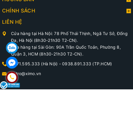
CHÍNH SÁCH
LIÊN HỆ
Cửa hàng tại Hà Nội: 78 Phố Thái Thịnh, Ngã Tư Sở, Đống
Đa, Hà Nội (8h30-21h30 T2-CN).
Cửa hàng tại Sài Gòn: 90A Trần Quốc Toản, Phường 8,
Quận 3, HCM (8h30-21h30 T2-CN).
0971.595.333 (Hà Nội)
-
0938.891.333 (TP.HCM)
hotro@ximo.vn
@ Bản quyền thuộc về Phụ Kiện Giày - XIMO
Cung cấp bởi
XIMO SHOE CARE