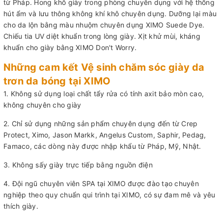
từ Pháp. Hong khô giày trong phòng chuyên dụng với hệ thống
hút ẩm và lưu thông không khí khô chuyên dụng. Dưỡng lại màu
cho da lộn bằng màu nhuộm chuyên dụng XIMO Suede Dye.
Chiếu tia UV diệt khuẩn trong lòng giày. Xịt khử mùi, kháng
khuẩn cho giày bằng XIMO Don't Worry.
Những cam kết Vệ sinh chăm sóc giày da
trơn da bóng tại XIMO
1. Không sử dụng loại chất tẩy rửa có tính axit bảo mòn cao,
không chuyên cho giày
2. Chỉ sử dụng những sản phẩm chuyên dụng đến từ Crep
Protect, Ximo, Jason Markk, Angelus Custom, Saphir, Pedag,
Famaco, các dòng này được nhập khẩu từ Pháp, Mỹ, Nhật.
3. Không sấy giày trực tiếp bằng nguồn điện
4. Đội ngũ chuyên viên SPA tại XIMO được đào tạo chuyên
nghiệp theo quy chuẩn qui trình tại XIMO, có sự đam mê và yêu
thích giày.