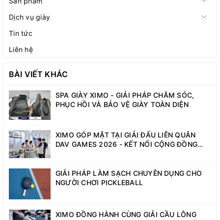
Sản phẩm
Dịch vụ giày
Tin tức
Liên hệ
BÀI VIẾT KHÁC
SPA GIÀY XIMO - GIẢI PHÁP CHĂM SÓC,
PHỤC HỒI VÀ BẢO VỆ GIÀY TOÀN DIỆN
XIMO GÓP MẶT TẠI GIẢI ĐẤU LIÊN QUÂN
DAV GAMES 2026 - KẾT NỐI CỘNG ĐỒNG
SINH VIÊN NĂNG ĐỘNG
GIẢI PHÁP LÀM SẠCH CHUYÊN DỤNG CHO
NGƯỜI CHƠI PICKLEBALL
XIMO ĐỒNG HÀNH CÙNG GIẢI CẦU LÔNG