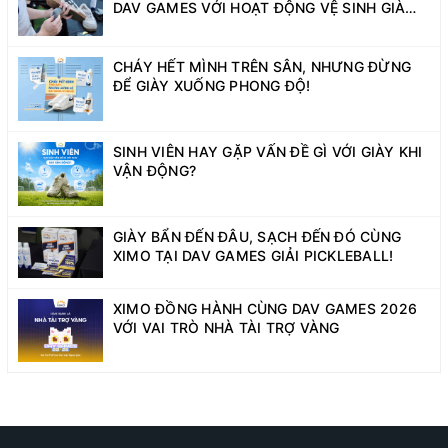
DAV GAMES VỚI HOẠT ĐỘNG VỆ SINH GIÀY
MIỄN PHÍ
CHÁY HẾT MÌNH TRÊN SÂN, NHƯNG ĐỪNG
ĐỂ GIÀY XUỐNG PHONG ĐỘ!
SINH VIÊN HAY GẶP VẤN ĐỀ GÌ VỚI GIÀY KHI
VẬN ĐỘNG?
GIÀY BẨN ĐẾN ĐÂU, SẠCH ĐẾN ĐÓ CÙNG
XIMO TẠI DAV GAMES GIẢI PICKLEBALL!
XIMO ĐỒNG HÀNH CÙNG DAV GAMES 2026
VỚI VAI TRÒ NHÀ TÀI TRỢ VÀNG