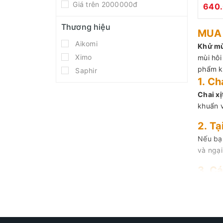
200m
Giá trên 2000000đ
640
Thương hiệu
MUA 
Aikomi
Khử mù
Ximo
mùi hôi
phẩm kh
Saphir
1. Ch
Chai xị
khuẩn v
2. Tạ
Nếu bạn
và ngại
3. Cá
Bước 1:
Bước 2:
Bước 3: