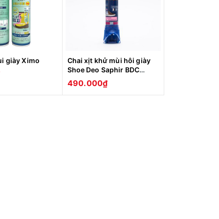
ùi giày Ximo
Chai xịt khử mùi hôi giày
Shoe Deo Saphir BDC
100ml (XDG27)
490.000₫