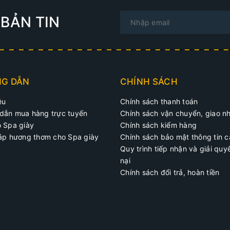
 Chờ cho sản phẩm khô tự nhiên.
BẢN TIN
 Giày của bạn đã sẵn sàng để sử dụng.
i xịt khử mùi giày, bạn có thể loại bỏ mùi hôi khó chịu trong đôi 
 luôn tự tin khi đi ra ngoài. Hãy nhớ tuân thủ hướng dẫn sử dụng 
G DẪN
CHÍNH SÁCH
ệu
Chính sách thanh toán
dẫn mua hàng trực tuyến
Chính sách vận chuyển, giao n
o Spa giày
Chính sách kiểm hàng
háp hương thơm cho Spa giày
Chính sách bảo mật thông tin 
Quy trình tiếp nhận và giải quy
nại
Chính sách đổi trả, hoàn tiền