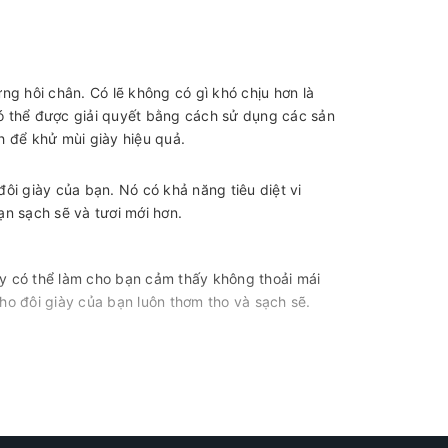
ứng hôi chân. Có lẽ không có gì khó chịu hơn là
có thể được giải quyết bằng cách sử dụng các sản
ch để khử mùi giày hiệu quả.
đôi giày của bạn. Nó có khả năng tiêu diệt vi
ạn sạch sẽ và tươi mới hơn.
ày có thể làm cho bạn cảm thấy không thoải mái
 cho đôi giày của bạn luôn thơm tho và sạch sẽ.
trong việc khử mùi giày