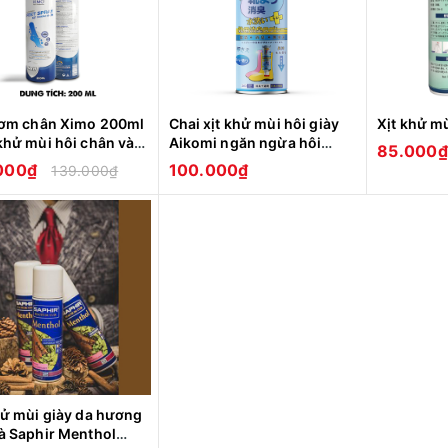
hơm chân Ximo 200ml
Chai xịt khử mùi hôi giày
Xịt khử m
khử mùi hôi chân và
Aikomi ngăn ngừa hôi
85.000₫
ùi giày ngăn tiết mồ
chân công nghệ Nhật Bản
.000₫
100.000₫
139.000₫
à vi khuẩn gây mùi
hử mùi giày da hương
à Saphir Menthol