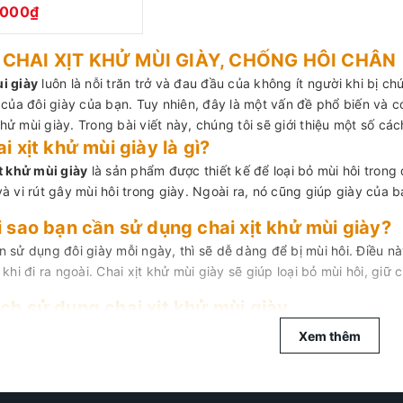
l XDG98
.000₫
CHAI XỊT KHỬ MÙI GIÀY, CHỐNG HÔI CHÂN
i giày
luôn là nỗi trăn trở và đau đầu của không ít người khi bị ch
 của đôi giày của bạn. Tuy nhiên, đây là một vấn đề phổ biến và 
ử mùi giày. Trong bài viết này, chúng tôi sẽ giới thiệu một số cá
ai xịt khử mùi giày là gì?
t khử mùi giày
là sản phẩm được thiết kế để loại bỏ mùi hôi trong 
à vi rút gây mùi hôi trong giày. Ngoài ra, nó cũng giúp giày của b
i sao bạn cần sử dụng chai xịt khử mùi giày?
 sử dụng đôi giày mỗi ngày, thì sẽ dễ dàng để bị mùi hôi. Điều n
 khi đi ra ngoài. Chai xịt khử mùi giày sẽ giúp loại bỏ mùi hôi, giữ
ch sử dụng chai xịt khử mùi giày
 Lấy đôi giày của bạn ra khỏi tủ giày.
Xem thêm
 Loại bỏ tất cả các đồ vật bên trong giày,
vệ sinh giày
sẽ tốt hơn 
 Lắc đều chai xịt khử mùi giày và xịt đều lên bề mặt giày.