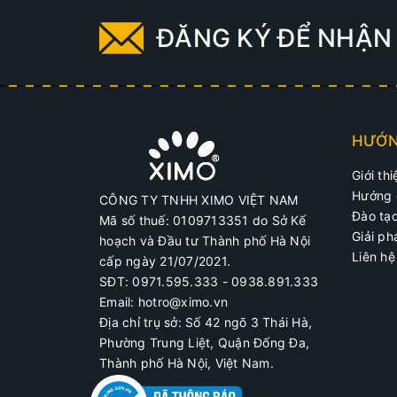
Bước 4:
ĐĂNG KÝ ĐỂ NHẬN 
Bước 5:
Với cha
cho bạn
HƯỚN
Giới thi
Hướng 
CÔNG TY TNHH XIMO VIỆT NAM
Đào tạ
Mã số thuế: 0109713351 do Sở Kế
Giải p
hoạch và Đầu tư Thành phố Hà Nội
Liên hệ
cấp ngày 21/07/2021.
SĐT: 0971.595.333 - 0938.891.333
Email: hotro@ximo.vn
Địa chỉ trụ sở: Số 42 ngõ 3 Thái Hà,
Phường Trung Liệt, Quận Đống Đa,
Thành phố Hà Nội, Việt Nam.