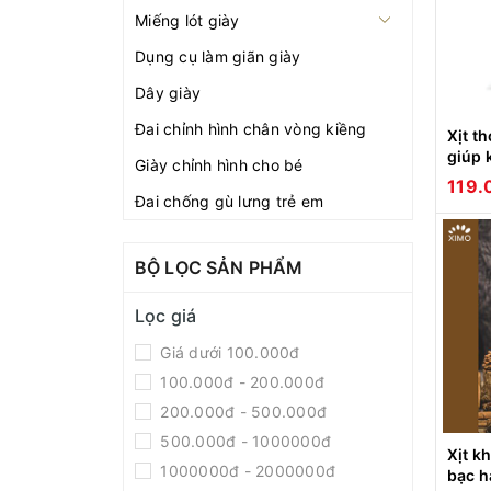
Miếng lót giày
Dụng cụ làm giãn giày
Dây giày
Đai chỉnh hình chân vòng kiềng
Xịt t
giúp 
Giày chỉnh hình cho bé
khử m
119
hôi v
Đai chống gù lưng trẻ em
BỘ LỌC SẢN PHẨM
Lọc giá
Giá dưới 100.000đ
100.000đ - 200.000đ
200.000đ - 500.000đ
500.000đ - 1000000đ
Xịt k
1000000đ - 2000000đ
bạc h