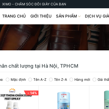
XIMO - CHĂM SÓC ĐÔI GIÀY CỦA BẠN
TRANG CHỦ
GIỚI THIỆU
SẢN PHẨM
DỊCH VỤ GI
chân chất lượng tại Hà Nội, TPHCM
o:
Mặc định
Tên A-Z
Tên Z-A
Hàng mới
Giá th
- 14%