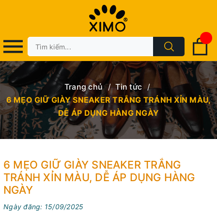
Trang chủ
/
Tin tức
/
6 MẸO GIỮ GIÀY SNEAKER TRẮNG TRÁNH XỈN MÀU,
DỄ ÁP DỤNG HÀNG NGÀY
6 MẸO GIỮ GIÀY SNEAKER TRẮNG
TRÁNH XỈN MÀU, DỄ ÁP DỤNG HÀNG
NGÀY
Ngày đăng: 15/09/2025