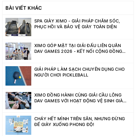
BÀI VIẾT KHÁC
SPA GIÀY XIMO - GIẢI PHÁP CHĂM SÓC,
PHỤC HỒI VÀ BẢO VỆ GIÀY TOÀN DIỆN
XIMO GÓP MẶT TẠI GIẢI ĐẤU LIÊN QUÂN
DAV GAMES 2026 - KẾT NỐI CỘNG ĐỒNG
SINH VIÊN NĂNG ĐỘNG
GIẢI PHÁP LÀM SẠCH CHUYÊN DỤNG CHO
NGƯỜI CHƠI PICKLEBALL
XIMO ĐỒNG HÀNH CÙNG GIẢI CẦU LÔNG
DAV GAMES VỚI HOẠT ĐỘNG VỆ SINH GIÀY
MIỄN PHÍ
CHÁY HẾT MÌNH TRÊN SÂN, NHƯNG ĐỪNG
ĐỂ GIÀY XUỐNG PHONG ĐỘ!