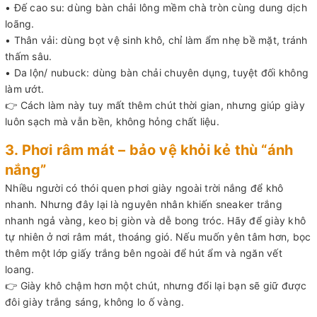
• Đế cao su: dùng bàn chải lông mềm chà tròn cùng dung dịch
loãng.
• Thân vải: dùng bọt vệ sinh khô, chỉ làm ẩm nhẹ bề mặt, tránh
thấm sâu.
• Da lộn/ nubuck: dùng bàn chải chuyên dụng, tuyệt đối không
làm ướt.
👉 Cách làm này tuy mất thêm chút thời gian, nhưng giúp giày
luôn sạch mà vẫn bền, không hỏng chất liệu.
3. Phơi râm mát – bảo vệ khỏi kẻ thù “ánh
nắng”
Nhiều người có thói quen phơi giày ngoài trời nắng để khô
nhanh. Nhưng đây lại là nguyên nhân khiến sneaker trắng
nhanh ngả vàng, keo bị giòn và dễ bong tróc. Hãy để giày khô
tự nhiên ở nơi râm mát, thoáng gió. Nếu muốn yên tâm hơn, bọc
thêm một lớp giấy trắng bên ngoài để hút ẩm và ngăn vết
loang.
👉 Giày khô chậm hơn một chút, nhưng đổi lại bạn sẽ giữ được
đôi giày trắng sáng, không lo ố vàng.