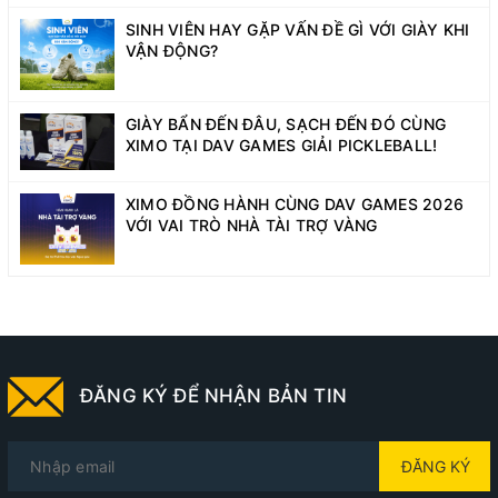
SINH VIÊN HAY GẶP VẤN ĐỀ GÌ VỚI GIÀY KHI
VẬN ĐỘNG?
GIÀY BẨN ĐẾN ĐÂU, SẠCH ĐẾN ĐÓ CÙNG
XIMO TẠI DAV GAMES GIẢI PICKLEBALL!
XIMO ĐỒNG HÀNH CÙNG DAV GAMES 2026
VỚI VAI TRÒ NHÀ TÀI TRỢ VÀNG
ĐĂNG KÝ ĐỂ NHẬN BẢN TIN
ĐĂNG KÝ