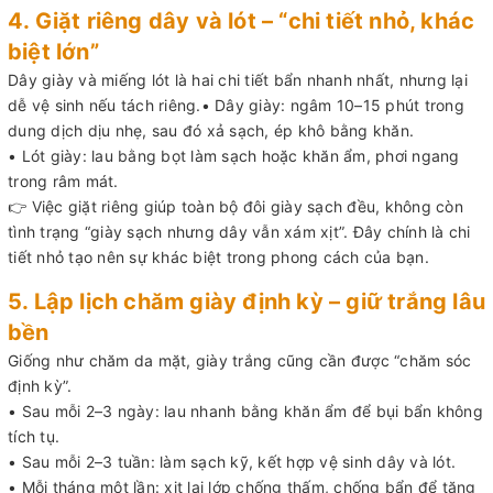
4. Giặt riêng dây và lót – “chi tiết nhỏ, khác
biệt lớn”
Dây giày và miếng lót là hai chi tiết bẩn nhanh nhất, nhưng lại
dễ vệ sinh nếu tách riêng.• Dây giày: ngâm 10–15 phút trong
dung dịch dịu nhẹ, sau đó xả sạch, ép khô bằng khăn.
• Lót giày: lau bằng bọt làm sạch hoặc khăn ẩm, phơi ngang
trong râm mát.
👉 Việc giặt riêng giúp toàn bộ đôi giày sạch đều, không còn
tình trạng “giày sạch nhưng dây vẫn xám xịt”. Đây chính là chi
tiết nhỏ tạo nên sự khác biệt trong phong cách của bạn.
5. Lập lịch chăm giày định kỳ – giữ trắng lâu
bền
Giống như chăm da mặt, giày trắng cũng cần được “chăm sóc
định kỳ”.
• Sau mỗi 2–3 ngày: lau nhanh bằng khăn ẩm để bụi bẩn không
tích tụ.
• Sau mỗi 2–3 tuần: làm sạch kỹ, kết hợp vệ sinh dây và lót.
• Mỗi tháng một lần: xịt lại lớp chống thấm, chống bẩn để tăng