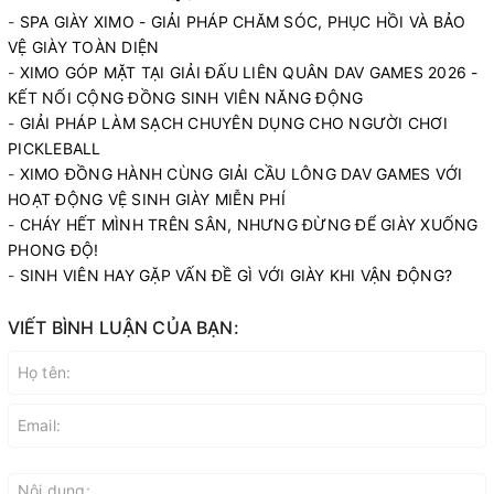
-
SPA GIÀY XIMO - GIẢI PHÁP CHĂM SÓC, PHỤC HỒI VÀ BẢO
VỆ GIÀY TOÀN DIỆN
-
XIMO GÓP MẶT TẠI GIẢI ĐẤU LIÊN QUÂN DAV GAMES 2026 -
KẾT NỐI CỘNG ĐỒNG SINH VIÊN NĂNG ĐỘNG
-
GIẢI PHÁP LÀM SẠCH CHUYÊN DỤNG CHO NGƯỜI CHƠI
PICKLEBALL
-
XIMO ĐỒNG HÀNH CÙNG GIẢI CẦU LÔNG DAV GAMES VỚI
HOẠT ĐỘNG VỆ SINH GIÀY MIỄN PHÍ
-
CHÁY HẾT MÌNH TRÊN SÂN, NHƯNG ĐỪNG ĐỂ GIÀY XUỐNG
PHONG ĐỘ!
-
SINH VIÊN HAY GẶP VẤN ĐỀ GÌ VỚI GIÀY KHI VẬN ĐỘNG?
VIẾT BÌNH LUẬN CỦA BẠN: