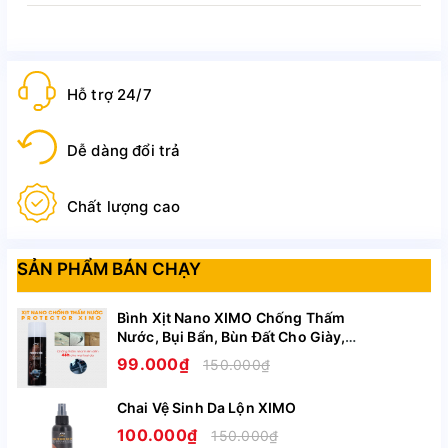
Đai chỉnh hình chân vòng kiềng
Pretty chính hãng, nhập khẩu Hàn
Quốc
Hỗ trợ 24/7
Dễ dàng đổi trả
Chất lượng cao
SẢN PHẨM BÁN CHẠY
Bình Xịt Nano XIMO Chống Thấm
Nước, Bụi Bẩn, Bùn Đất Cho Giày,
Túi, Áo, Mũ Nón Cao Cấp XI11
99.000₫
150.000₫
Xem thêm
Chai Vệ Sinh Da Lộn XIMO
100.000₫
150.000₫