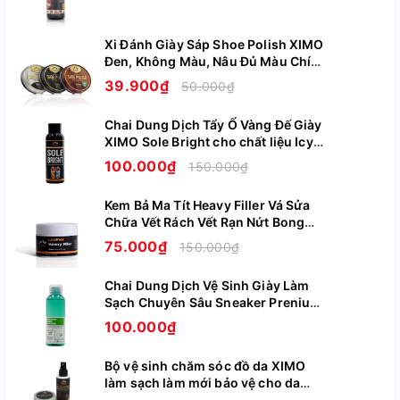
Xi Đánh Giày Sáp Shoe Polish XIMO
Đen, Không Màu, Nâu Đủ Màu Chính
Hãng XI08
39.900₫
50.000₫
Chai Dung Dịch Tẩy Ố Vàng Đế Giày
XIMO Sole Bright cho chất liệu Icy
Cao Su Nhựa Boost XI07
100.000₫
150.000₫
Kem Bả Ma Tít Heavy Filler Vá Sửa
Chữa Vết Rách Vết Rạn Nứt Bong
Tróc Trên Da Giày Ghế Túi Ví XIMO
75.000₫
150.000₫
XI09
Sản phẩm được chụp trực tiếp tại Shop do mẫu
Chai Dung Dịch Vệ Sinh Giày Làm
Sạch Chuyên Sâu Sneaker Prenium
XIMOSTORE thực hiện
XIMO XI05
100.000₫
Bộ vệ sinh chăm sóc đồ da XIMO
làm sạch làm mới bảo vệ cho da
giày, túi ví, áo, ghế da BCHG04