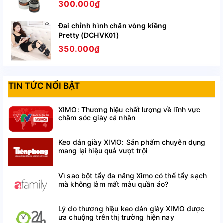
300.000₫
Đai chỉnh hình chân vòng kiềng
Pretty (DCHVK01)
350.000₫
TIN TỨC NỔI BẬT
XIMO: Thương hiệu chất lượng về lĩnh vực
chăm sóc giày cá nhân
Keo dán giày XIMO: Sản phẩm chuyên dụng
mang lại hiệu quả vượt trội
Vì sao bột tẩy đa năng Ximo có thể tẩy sạch
mà không làm mất màu quần áo?
Chân vòng kiềng là một biến dạng vẹo trong trên đầu
xương chày (O), nếu ngược lại là chân chữ bát, lúc đó sẽ
Lý do thương hiệu keo dán giày XIMO được
bị vẹo ngoài (X).
ưa chuộng trên thị trường hiện nay