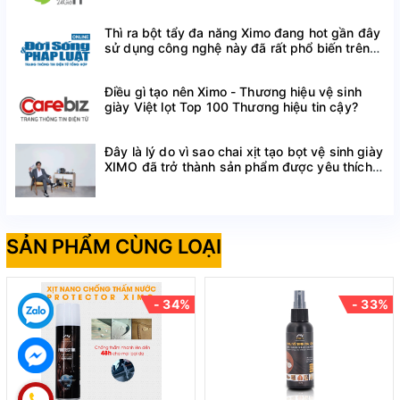
Với sản phẩm
Đai nẹp chỉnh chân vòng kiềng
Pretty
các
bạn sẽ không cần phải đến bệnh viện để chỉnh hình
Thì ra bột tẩy đa năng Ximo đang hot gần đây
sử dụng công nghệ này đã rất phổ biến trên
xương, sản phẩm mang lại hiệu quả rõ rệt, vừa tiết kiệm
thế giới
được chi phí, thời gian đi lại, vừa đơn giản và tiện lợi, mà
Điều gì tạo nên Ximo - Thương hiệu vệ sinh
hoàn toàn không gây đau đớn cho người sử dụng.
giày Việt lọt Top 100 Thương hiệu tin cậy?
Đây là lý do vì sao chai xịt tạo bọt vệ sinh giày
XIMO đã trở thành sản phẩm được yêu thích
trên Shopee
SẢN PHẨM CÙNG LOẠI
- 34%
- 33%
Thông tin sản phẩm Đai chỉnh hình chân
vòng kiềng Pretty