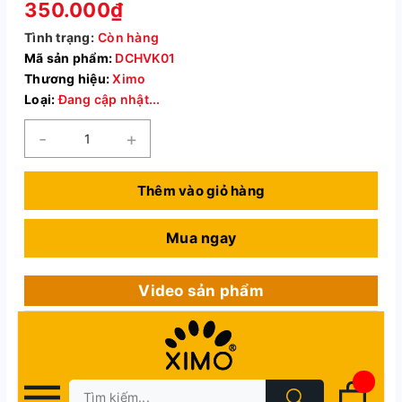
350.000₫
Tình trạng:
Còn hàng
Mã sản phẩm:
DCHVK01
Thương hiệu:
Ximo
Loại:
Đang cập nhật...
-
+
Thêm vào giỏ hàng
Mua ngay
Video sản phẩm