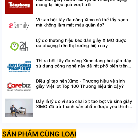
mang lại hiệu quả vượt trội
tổn thương cho chất liệu giày, đồng thời giúp thông
thoáng và kháng mùi. Đồng thời, gỗ tuyết tùng có khả
năng hút ẩm mạnh mẽ, giúp giày chống nấm mốc.
Vì sao bột tẩy đa năng Ximo có thể tẩy sạch
mà không làm mất màu quần áo?
Phục hồi nếp nhăn trên giày: Khi được cố định bởi
shoe tree, các nếp nhăn, nếp gấp trên giày sẽ được
Lý do thương hiệu keo dán giày XIMO được
hạn chế nhất có thể.
ưa chuộng trên thị trường hiện nay
Thì ra bột tẩy đa năng Ximo đang hot gần đây
sử dụng công nghệ này đã rất phổ biến trên
HƯỚNG DẪN SỬ DỤNG
thế giới
BƯỚC 1: So sánh độ dài của đôi giày và chọn size
Điều gì tạo nên Ximo - Thương hiệu vệ sinh
Shoe Tree để phù hợp với kích thước giày.
giày Việt lọt Top 100 Thương hiệu tin cậy?
BƯỚC 2: Đặt phần đầu của Shoe Tree vào phần trước
Đây là lý do vì sao chai xịt tạo bọt vệ sinh giày
của giày.
XIMO đã trở thành sản phẩm được yêu thích
trên Shopee
BƯỚC 3: Nhấn xuống phần đuôi của Shoe Tree để
khớp vào giày và sau đó ấn nút để cố định.
SẢN PHẨM CÙNG LOẠI