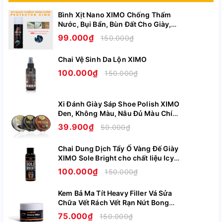
THÔNG TIN CHI TIẾT VỀ CÂY GIỮ
Bình Xịt Nano XIMO Chống Thấm
FORM ĐÁNH GIÀY GỖ TUYẾT TÙNG
Nước, Bụi Bẩn, Bùn Đất Cho Giày,
Túi, Áo, Mũ Nón Cao Cấp XI11
99.000₫
CAO CẤP XIMO
150.000₫
Thương hiệu: XIMO
Xem thêm
Chai Vệ Sinh Da Lộn XIMO
Chất liệu: Gỗ tuyết tùng cao cấp
100.000₫
150.000₫
Kích thước: Size đi theo từng cặp: 35-36, 37-38, 39-
40, 41-42, 43-44, 45-46
Xi Đánh Giày Sáp Shoe Polish XIMO
Đen, Không Màu, Nâu Đủ Màu Chính
Thời hạn sử dụng: 3 năm
Hãng XI08
39.900₫
50.000₫
Phạm vi sử dụng: Dùng được cho tất cả các sản phẩm
Chai Dung Dịch Tẩy Ố Vàng Đế Giày
giày, trừ giày cao gót
XIMO Sole Bright cho chất liệu Icy
Cao Su Nhựa Boost XI07
Sản xuất: Trung Quốc
100.000₫
150.000₫
Công ty chịu trách nhiệm hàng hóa: Công ty TNHH
Kem Bả Ma Tít Heavy Filler Vá Sửa
Xuất nhập khẩu và vận tải Poseidon logistic.
Chữa Vết Rách Vết Rạn Nứt Bong
Tróc Trên Da Giày Ghế Túi Ví XIMO
75.000₫
150.000₫
Đ/c: Đội 1, thôn Lạc Thị, xã Ngọc Hồi, huyện Thanh Trì,
XI09