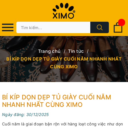
Trang chủ
/
Tin tức
/
BÍ KÍP DỌN DẸP TỦ GIÀY CUỐI NĂM NHANH NHẤT
CÙNG XIMO
BÍ KÍP DỌN DẸP TỦ GIÀY CUỐI NĂM
NHANH NHẤT CÙNG XIMO
Ngày đăng: 30/12/2025
Cuối năm là giai đoạn bận rộn với hàng loạt công việc như dọn