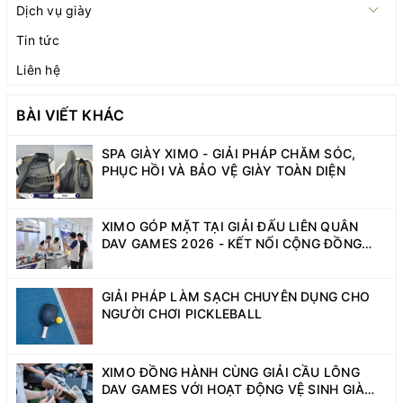
Dịch vụ giày
Tin tức
Liên hệ
BÀI VIẾT KHÁC
SPA GIÀY XIMO - GIẢI PHÁP CHĂM SÓC,
PHỤC HỒI VÀ BẢO VỆ GIÀY TOÀN DIỆN
XIMO GÓP MẶT TẠI GIẢI ĐẤU LIÊN QUÂN
DAV GAMES 2026 - KẾT NỐI CỘNG ĐỒNG
SINH VIÊN NĂNG ĐỘNG
GIẢI PHÁP LÀM SẠCH CHUYÊN DỤNG CHO
NGƯỜI CHƠI PICKLEBALL
XIMO ĐỒNG HÀNH CÙNG GIẢI CẦU LÔNG
DAV GAMES VỚI HOẠT ĐỘNG VỆ SINH GIÀY