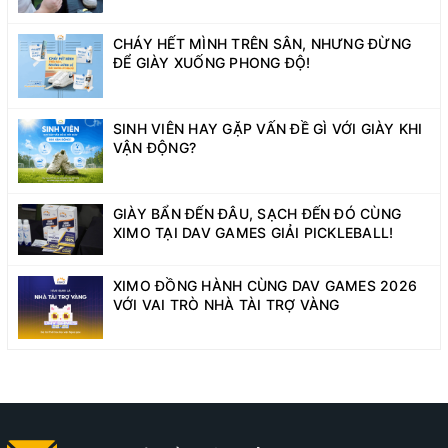
MIỄN PHÍ
CHÁY HẾT MÌNH TRÊN SÂN, NHƯNG ĐỪNG
ĐỂ GIÀY XUỐNG PHONG ĐỘ!
SINH VIÊN HAY GẶP VẤN ĐỀ GÌ VỚI GIÀY KHI
VẬN ĐỘNG?
GIÀY BẨN ĐẾN ĐÂU, SẠCH ĐẾN ĐÓ CÙNG
XIMO TẠI DAV GAMES GIẢI PICKLEBALL!
XIMO ĐỒNG HÀNH CÙNG DAV GAMES 2026
VỚI VAI TRÒ NHÀ TÀI TRỢ VÀNG