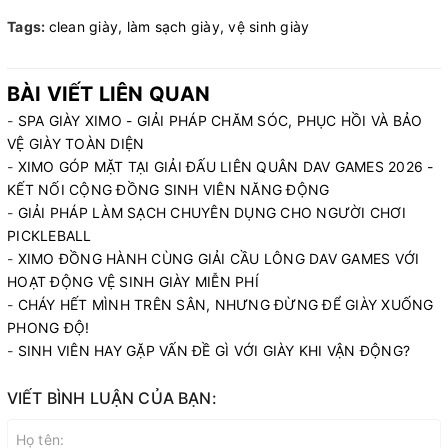
Tags:
clean giày,
làm sạch giày,
vệ sinh giày
BÀI VIẾT LIÊN QUAN
-
SPA GIÀY XIMO - GIẢI PHÁP CHĂM SÓC, PHỤC HỒI VÀ BẢO
VỆ GIÀY TOÀN DIỆN
-
XIMO GÓP MẶT TẠI GIẢI ĐẤU LIÊN QUÂN DAV GAMES 2026 -
KẾT NỐI CỘNG ĐỒNG SINH VIÊN NĂNG ĐỘNG
-
GIẢI PHÁP LÀM SẠCH CHUYÊN DỤNG CHO NGƯỜI CHƠI
PICKLEBALL
-
XIMO ĐỒNG HÀNH CÙNG GIẢI CẦU LÔNG DAV GAMES VỚI
HOẠT ĐỘNG VỆ SINH GIÀY MIỄN PHÍ
-
CHÁY HẾT MÌNH TRÊN SÂN, NHƯNG ĐỪNG ĐỂ GIÀY XUỐNG
PHONG ĐỘ!
-
SINH VIÊN HAY GẶP VẤN ĐỀ GÌ VỚI GIÀY KHI VẬN ĐỘNG?
VIẾT BÌNH LUẬN CỦA BẠN: