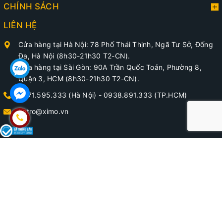
CHÍNH SÁCH
LIÊN HỆ
Cửa hàng tại Hà Nội: 78 Phố Thái Thịnh, Ngã Tư Sở, Đống
Đa, Hà Nội (8h30-21h30 T2-CN).
Cửa hàng tại Sài Gòn: 90A Trần Quốc Toản, Phường 8,
Quận 3, HCM (8h30-21h30 T2-CN).
0971.595.333 (Hà Nội)
-
0938.891.333 (TP.HCM)
hotro@ximo.vn
@ Bản quyền thuộc về Phụ Kiện Giày - XIMO
Cung cấp bởi
XIMO SHOE CARE