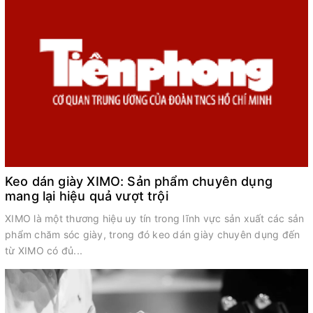
Keo dán giày XIMO: Sản phẩm chuyên dụng
mang lại hiệu quả vượt trội
XIMO là một thương hiệu uy tín trong lĩnh vực sản xuất các sản
phẩm chăm sóc giày, trong đó keo dán giày chuyên dụng đến
t
từ XIMO có đủ...
d