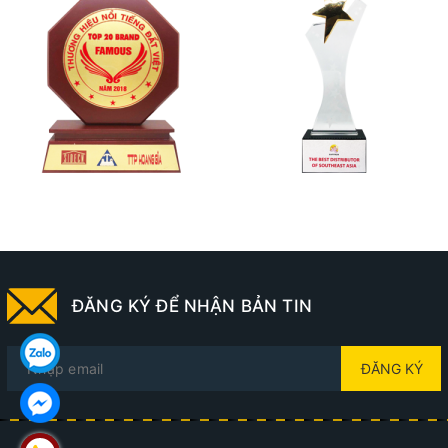
ĐĂNG KÝ ĐỂ NHẬN BẢN TIN
ĐĂNG KÝ