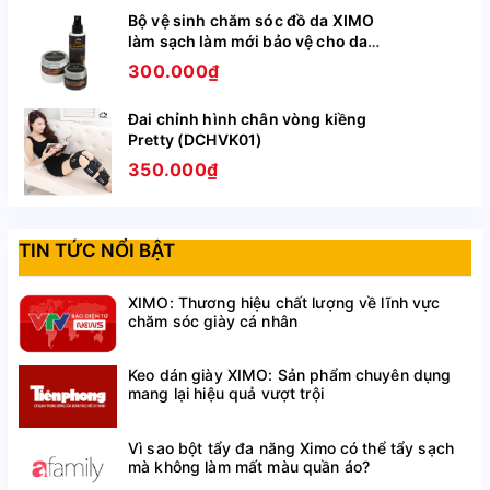
Bộ vệ sinh chăm sóc đồ da XIMO
làm sạch làm mới bảo vệ cho da
giày, túi ví, áo, ghế da BCHG04
300.000₫
Đai chỉnh hình chân vòng kiềng
Pretty (DCHVK01)
350.000₫
TIN TỨC NỔI BẬT
Tính năng và tác dụng
Miếng dán đế giày giúp chống trượt cho giày cao gót,
XIMO: Thương hiệu chất lượng về lĩnh vực
giày công sở, các loại giày
chăm sóc giày cá nhân
Chống trơn trượt khi đi hoặc chạy bộ
Chống trơn trượt khi trời mưa, đi vào vùng trơn trượt
Keo dán giày XIMO: Sản phẩm chuyên dụng
mang lại hiệu quả vượt trội
Xem thêm:
Bàn chải đánh giày chuyên dụng
và
Chai vệ
sinh giày cao cấp
Vì sao bột tẩy đa năng Ximo có thể tẩy sạch
mà không làm mất màu quần áo?