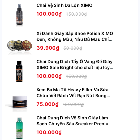
Xem thêm
1 Cặp gồm 2 miếng ( Dùng cho một đôi giày )
Chai Vệ Sinh Da Lộn XIMO
100.000₫
Địa chỉ tổ chức sản xuất: Cụm CN Cầu Nổi, Xã An
150.000₫
Khánh, Hoài Đức, Hà Nội Xã An Khánh Huyện Hoài Đức
Hà Nội
Xi Đánh Giày Sáp Shoe Polish XIMO
Công ty chịu trách nhiệm hàng hóa: Công ty TNHH
Đen, Không Màu, Nâu Đủ Màu Chính
Xuất nhập khẩu và vận tải Poseidon logistic.
Hãng XI08
39.900₫
50.000₫
Đ/c: Đội 1, thôn Lạc Thị, xã Ngọc Hồi, huyện Thanh Trì,
tp. Hà Nội.
Chai Dung Dịch Tẩy Ố Vàng Đế Giày
XIMO Sole Bright cho chất liệu Icy
NSX: 28/07/2023, HSD: 27/07/2026
Cao Su Nhựa Boost XI07
100.000₫
150.000₫
Kem Bả Ma Tít Heavy Filler Vá Sửa
Chữa Vết Rách Vết Rạn Nứt Bong
Tróc Trên Da Giày Ghế Túi Ví XIMO
75.000₫
150.000₫
XI09
Chai Dung Dịch Vệ Sinh Giày Làm
Sạch Chuyên Sâu Sneaker Prenium
XIMO XI05
100.000₫