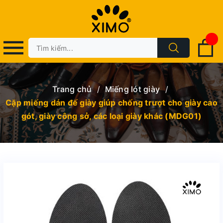
Trang chủ
/
Miếng lót giày
/
Cặp miếng dán đế giày giúp chống trượt cho giày cao
gót, giày công sở, các loại giày khác (MDG01)