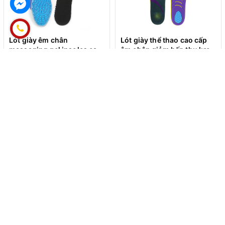
Lót giày êm chân
Lót giày thể thao cao cấp
massaging gel insoles cao
êm chân giảm hấp thụ lực
cấp LGEC02
tốt cho gan chân (LGYK07)
200.000₫
320.000₫
ĐĂNG KÝ ĐỂ NHẬN BẢN TIN
ĐĂNG KÝ