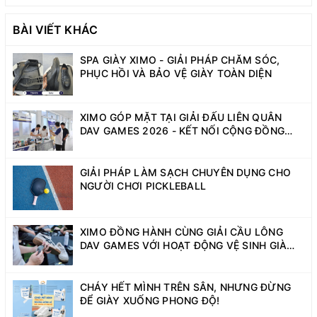
BÀI VIẾT KHÁC
SPA GIÀY XIMO - GIẢI PHÁP CHĂM SÓC,
PHỤC HỒI VÀ BẢO VỆ GIÀY TOÀN DIỆN
XIMO GÓP MẶT TẠI GIẢI ĐẤU LIÊN QUÂN
DAV GAMES 2026 - KẾT NỐI CỘNG ĐỒNG
SINH VIÊN NĂNG ĐỘNG
GIẢI PHÁP LÀM SẠCH CHUYÊN DỤNG CHO
NGƯỜI CHƠI PICKLEBALL
XIMO ĐỒNG HÀNH CÙNG GIẢI CẦU LÔNG
DAV GAMES VỚI HOẠT ĐỘNG VỆ SINH GIÀY
MIỄN PHÍ
CHÁY HẾT MÌNH TRÊN SÂN, NHƯNG ĐỪNG
ĐỂ GIÀY XUỐNG PHONG ĐỘ!