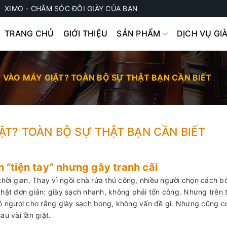
XIMO - CHĂM SÓC ĐÔI GIÀY CỦA BẠN
TRANG CHỦ
GIỚI THIỆU
SẢN PHẨM
DỊCH VỤ GI
 VÀO MÁY GIẶT? TOÀN BỘ SỰ THẬT BẠN CẦN BIẾT
ẶT? TOÀN BỘ SỰ THẬT BẠN CẦN BIẾT
n “tiện tay” nhưng gây tranh cãi
thời gian. Thay vì ngồi chà rửa thủ công, nhiều người chọn cách b
thật đơn giản: giày sạch nhanh, không phải tốn công. Nhưng trên 
 Có người cho rằng giày sạch bong, không vấn đề gì. Nhưng cũng 
u vài lần giặt.