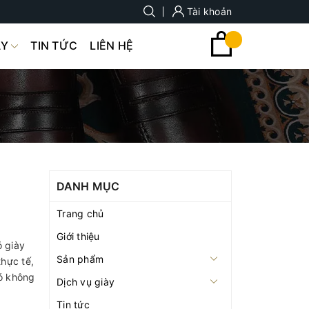
Tài khoản
ÀY
TIN TỨC
LIÊN HỆ
DANH MỤC
Trang chủ
Giới thiệu
ỏ giày
Sản phẩm
thực tế,
có không
Dịch vụ giày
Tin tức