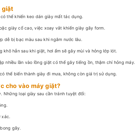
 giặt
có thể khiến keo dán giày mất tác dụng.
oặc giày cổ cao, việc xoay vắt khiến giày gãy form.
ợp dễ bị bạc màu sau khi ngâm nước lâu.
khô hẳn sau khi giặt, hơi ẩm sẽ gây mùi và hỏng lớp lót.
p nhiều lần vào lồng giặt có thể gây tiếng ồn, thậm chí hỏng máy
g có thể biến thành giày đi mưa, không còn giá trị sử dụng.
ợc cho vào máy giặt?
. Những loại giày sau cần tránh tuyệt đối:
óng.
 xác.
ễ bong gãy.