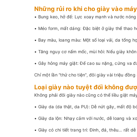
Những rủi ro khi cho giày vào máy
• Bung keo, hở đế: Lực xoay mạnh và nước nóng 
• Méo form, mất dáng: Đặc biệt ở giày thể thao h
• Bay màu, loang màu: Một số loại vải, da tổng h
• Tăng nguy cơ nấm mốc, mùi hôi: Nếu giày không 
• Gây hỏng máy giặt: Đế cao su nặng, cứng va đậ
Chỉ một lần “thử cho tiện”, đôi giày vài triệu đồn
Loại giày nào tuyệt đối không đư
Không phải đôi giày nào cũng có thể liều giặt máy
• Giày da (da thật, da PU): Dễ nứt gãy, mất độ b
• Giày da lộn: Nhạy cảm với nước, dễ loang và xơ
• Giày có chi tiết trang trí: Đinh, đá, thêu… rất d