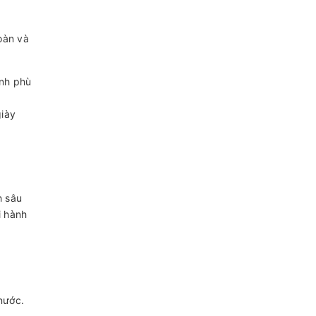
oàn và
ình phù
giày
h sâu
i hành
nước.