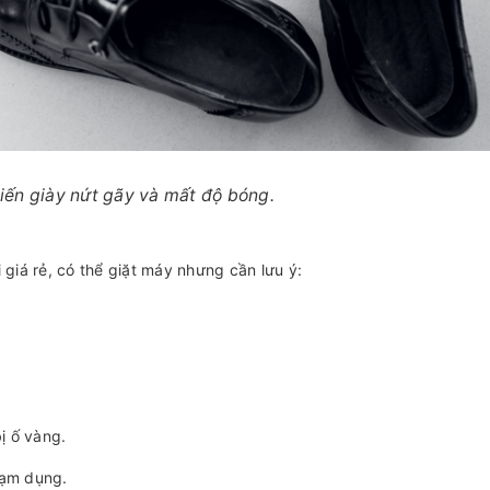
hiến giày nứt gãy và mất độ bóng.
giá rẻ, có thể giặt máy nhưng cần lưu ý:
ị ố vàng.
lạm dụng.