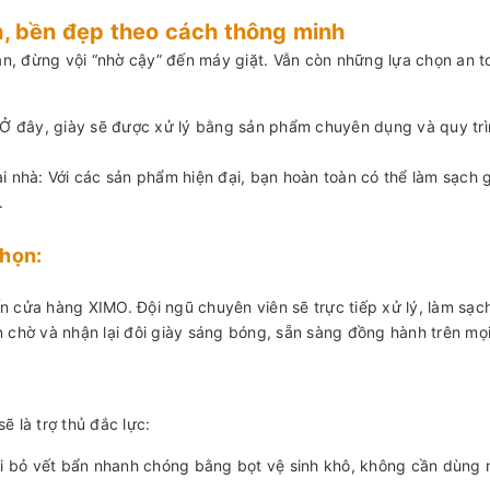
h, bền đẹp theo cách thông minh
ian, đừng vội “nhờ cậy” đến máy giặt. Vẫn còn những lựa chọn an t
 Ở đây, giày sẽ được xử lý bằng sản phẩm chuyên dụng và quy tr
 nhà: Với các sản phẩm hiện đại, bạn hoàn toàn có thể làm sạch 
.
chọn:
n cửa hàng XIMO. Đội ngũ chuyên viên sẽ trực tiếp xử lý, làm sạc
n chờ và nhận lại đôi giày sáng bóng, sẵn sàng đồng hành trên mọ
ẽ là trợ thủ đắc lực:
oại bỏ vết bẩn nhanh chóng bằng bọt vệ sinh khô, không cần dùng 