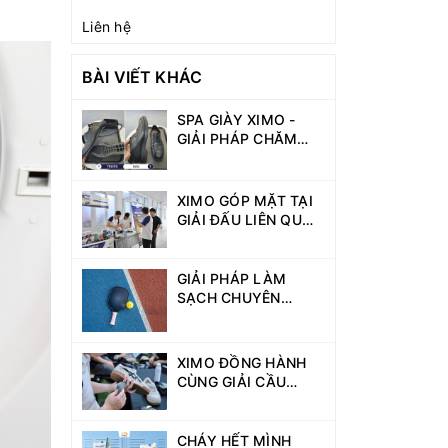
Liên hệ
BÀI VIẾT KHÁC
SPA GIÀY XIMO -
GIẢI PHÁP CHĂM
SÓC, PHỤC HỒI VÀ
BẢO VỆ GIÀY TOÀN
DIỆN
XIMO GÓP MẶT TẠI
GIẢI ĐẤU LIÊN QUÂN
DAV GAMES 2026 -
KẾT NỐI CỘNG
ĐỒNG SINH VIÊN
GIẢI PHÁP LÀM
NĂNG ĐỘNG
SẠCH CHUYÊN
DỤNG CHO NGƯỜI
CHƠI PICKLEBALL
XIMO ĐỒNG HÀNH
CÙNG GIẢI CẦU
LÔNG DAV GAMES
VỚI HOẠT ĐỘNG VỆ
SINH GIÀY MIỄN PHÍ
CHÁY HẾT MÌNH