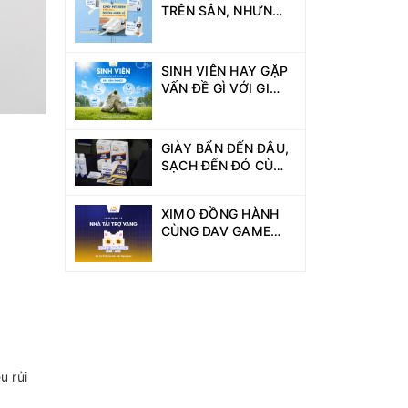
TRÊN SÂN, NHƯNG
ĐỪNG ĐỂ GIÀY
XUỐNG PHONG ĐỘ!
SINH VIÊN HAY GẶP
VẤN ĐỀ GÌ VỚI GIÀY
KHI VẬN ĐỘNG?
GIÀY BẨN ĐẾN ĐÂU,
SẠCH ĐẾN ĐÓ CÙNG
XIMO TẠI DAV
GAMES GIẢI
XIMO ĐỒNG HÀNH
PICKLEBALL!
CÙNG DAV GAMES
2026 VỚI VAI TRÒ
NHÀ TÀI TRỢ VÀNG
u rủi