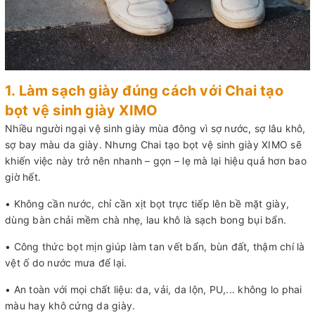
1. Làm sạch giày đúng cách với Chai tạo
bọt vệ sinh giày XIMO
Nhiều người ngại vệ sinh giày mùa đông vì sợ nước, sợ lâu khô,
sợ bay màu da giày. Nhưng Chai tạo bọt vệ sinh giày XIMO sẽ
khiến việc này trở nên nhanh – gọn – lẹ mà lại hiệu quả hơn bao
giờ hết.
• Không cần nước, chỉ cần xịt bọt trực tiếp lên bề mặt giày,
dùng bàn chải mềm chà nhẹ, lau khô là sạch bong bụi bẩn.
• Công thức bọt mịn giúp làm tan vết bẩn, bùn đất, thậm chí là
vệt ố do nước mưa để lại.
• An toàn với mọi chất liệu: da, vải, da lộn, PU,... không lo phai
màu hay khô cứng da giày.