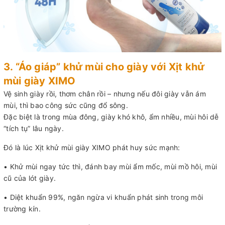
3. “Áo giáp” khử mùi cho giày với Xịt khử
mùi giày XIMO
Vệ sinh giày rồi, thơm chân rồi – nhưng nếu đôi giày vẫn ám
mùi, thì bao công sức cũng đổ sông.
Đặc biệt là trong mùa đông, giày khó khô, ẩm nhiều, mùi hôi dễ
“tích tụ” lâu ngày.
Đó là lúc Xịt khử mùi giày XIMO phát huy sức mạnh:
• Khử mùi ngay tức thì, đánh bay mùi ẩm mốc, mùi mồ hôi, mùi
cũ của lót giày.
• Diệt khuẩn 99%, ngăn ngừa vi khuẩn phát sinh trong môi
trường kín.