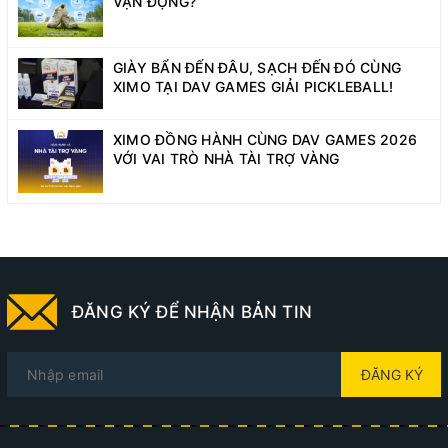
VẬN ĐỘNG?
GIÀY BẨN ĐẾN ĐÂU, SẠCH ĐẾN ĐÓ CÙNG
XIMO TẠI DAV GAMES GIẢI PICKLEBALL!
XIMO ĐỒNG HÀNH CÙNG DAV GAMES 2026
VỚI VAI TRÒ NHÀ TÀI TRỢ VÀNG
ĐĂNG KÝ ĐỂ NHẬN BẢN TIN
ĐĂNG KÝ