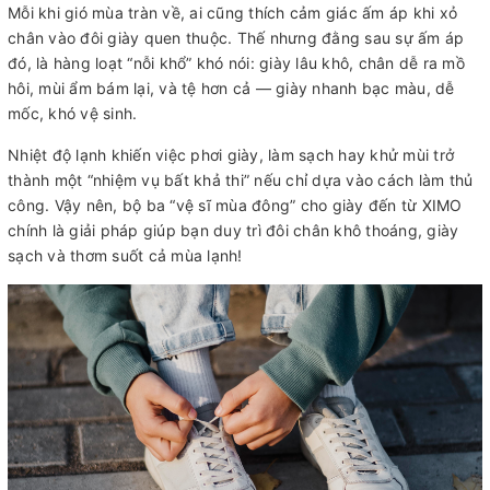
Mỗi khi gió mùa tràn về, ai cũng thích cảm giác ấm áp khi xỏ
chân vào đôi giày quen thuộc. Thế nhưng đằng sau sự ấm áp
đó, là hàng loạt “nỗi khổ” khó nói: giày lâu khô, chân dễ ra mồ
hôi, mùi ẩm bám lại, và tệ hơn cả — giày nhanh bạc màu, dễ
mốc, khó vệ sinh.
Nhiệt độ lạnh khiến việc phơi giày, làm sạch hay khử mùi trở
thành một “nhiệm vụ bất khả thi” nếu chỉ dựa vào cách làm thủ
công. Vậy nên, bộ ba “vệ sĩ mùa đông” cho giày đến từ XIMO
chính là giải pháp giúp bạn duy trì đôi chân khô thoáng, giày
sạch và thơm suốt cả mùa lạnh!