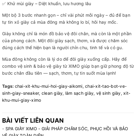
✅ Khử mùi giày – Diệt khuẩn, lưu hương lâu
Một bộ 3 bước nhanh gọn – chỉ vài phút mỗi ngày – đủ để bạn
tự tin xỏ giày cả mùa đông mà không lo bí, hôi hay mốc.
Giày không chỉ là món đồ bảo vệ đôi chân, mà còn là một phần
của phong cách. Một đôi giày sạch, thơm, và được chăm sóc
đúng cách thể hiện bạn là người chỉn chu, tinh tế và có gu.
Mùa đông không còn là lý do để đôi giày xuống cấp. Hãy để
combo vệ sinh & bảo vệ giày từ XIMO giúp bạn giữ phong độ từ
bước chân đầu tiên — sạch, thơm, tự tin suốt mùa lạnh!
Tags:
chai-xit-khu-mui-hoi-giay-aikomi,
chai-xit-tao-bot-ve-
sinh-giay-sneaker,
clean giày,
làm sạch giày,
vệ sinh giày,
xit-
khu-mui-giay-ximo
BÀI VIẾT LIÊN QUAN
-
SPA GIÀY XIMO - GIẢI PHÁP CHĂM SÓC, PHỤC HỒI VÀ BẢO
VỆ GIÀY TOÀN DIỆN