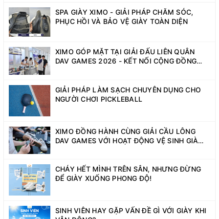
SPA GIÀY XIMO - GIẢI PHÁP CHĂM SÓC,
PHỤC HỒI VÀ BẢO VỆ GIÀY TOÀN DIỆN
XIMO GÓP MẶT TẠI GIẢI ĐẤU LIÊN QUÂN
DAV GAMES 2026 - KẾT NỐI CỘNG ĐỒNG
SINH VIÊN NĂNG ĐỘNG
GIẢI PHÁP LÀM SẠCH CHUYÊN DỤNG CHO
NGƯỜI CHƠI PICKLEBALL
XIMO ĐỒNG HÀNH CÙNG GIẢI CẦU LÔNG
DAV GAMES VỚI HOẠT ĐỘNG VỆ SINH GIÀY
MIỄN PHÍ
CHÁY HẾT MÌNH TRÊN SÂN, NHƯNG ĐỪNG
ĐỂ GIÀY XUỐNG PHONG ĐỘ!
SINH VIÊN HAY GẶP VẤN ĐỀ GÌ VỚI GIÀY KHI