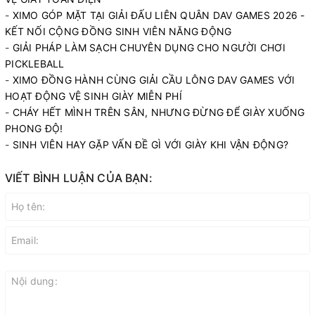
-
XIMO GÓP MẶT TẠI GIẢI ĐẤU LIÊN QUÂN DAV GAMES 2026 -
KẾT NỐI CỘNG ĐỒNG SINH VIÊN NĂNG ĐỘNG
-
GIẢI PHÁP LÀM SẠCH CHUYÊN DỤNG CHO NGƯỜI CHƠI
PICKLEBALL
-
XIMO ĐỒNG HÀNH CÙNG GIẢI CẦU LÔNG DAV GAMES VỚI
HOẠT ĐỘNG VỆ SINH GIÀY MIỄN PHÍ
-
CHÁY HẾT MÌNH TRÊN SÂN, NHƯNG ĐỪNG ĐỂ GIÀY XUỐNG
PHONG ĐỘ!
-
SINH VIÊN HAY GẶP VẤN ĐỀ GÌ VỚI GIÀY KHI VẬN ĐỘNG?
VIẾT BÌNH LUẬN CỦA BẠN: