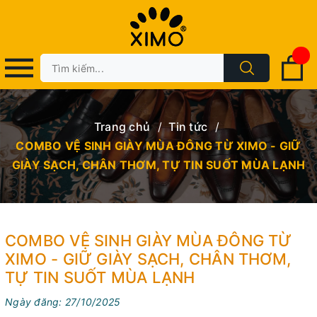
Trang chủ
/
Tin tức
/
COMBO VỆ SINH GIÀY MÙA ĐÔNG TỪ XIMO - GIỮ
GIÀY SẠCH, CHÂN THƠM, TỰ TIN SUỐT MÙA LẠNH
COMBO VỆ SINH GIÀY MÙA ĐÔNG TỪ
XIMO - GIỮ GIÀY SẠCH, CHÂN THƠM,
TỰ TIN SUỐT MÙA LẠNH
Ngày đăng: 27/10/2025