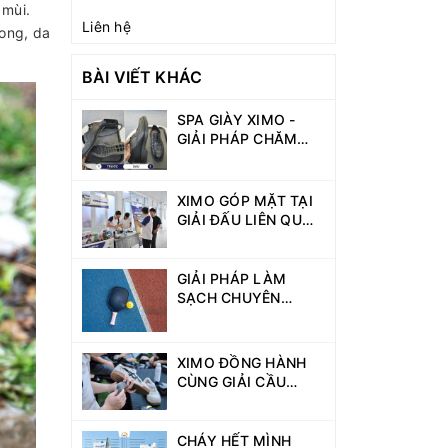
 mùi.
Liên hệ
bong, da
BÀI VIẾT KHÁC
SPA GIÀY XIMO -
GIẢI PHÁP CHĂM
SÓC, PHỤC HỒI VÀ
BẢO VỆ GIÀY TOÀN
DIỆN
XIMO GÓP MẶT TẠI
GIẢI ĐẤU LIÊN QUÂN
DAV GAMES 2026 -
KẾT NỐI CỘNG
ĐỒNG SINH VIÊN
GIẢI PHÁP LÀM
NĂNG ĐỘNG
SẠCH CHUYÊN
DỤNG CHO NGƯỜI
CHƠI PICKLEBALL
XIMO ĐỒNG HÀNH
CÙNG GIẢI CẦU
LÔNG DAV GAMES
VỚI HOẠT ĐỘNG VỆ
SINH GIÀY MIỄN PHÍ
CHÁY HẾT MÌNH