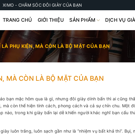
XIMO - CHĂM SÓC ĐÔI GIÀY CỦA BẠN
TRANG CHỦ
GIỚI THIỆU
SẢN PHẨM
DỊCH VỤ GI
Ỉ LÀ PHỤ KIỆN, MÀ CÒN LÀ BỘ MẶT CỦA BẠN
ỆN, MÀ CÒN LÀ BỘ MẶT CỦA BẠN
áo bạn mặc hôm qua là gì, nhưng đôi giày dính bẩn thì ai cũng thấ
, mà còn thể hiện tính cách, phong cách và cả sự chỉn chu. Một đô
p nào, trong khi giày bẩn lại dễ khiến người khác nghĩ bạn cẩu th
iày luôn trắng, luôn sạch gần như là “nhiệm vụ bất khả thi”. Bụi, 