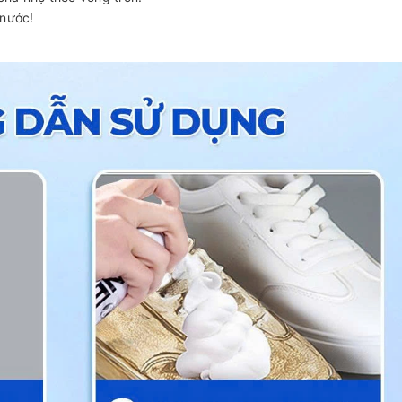
 nước!