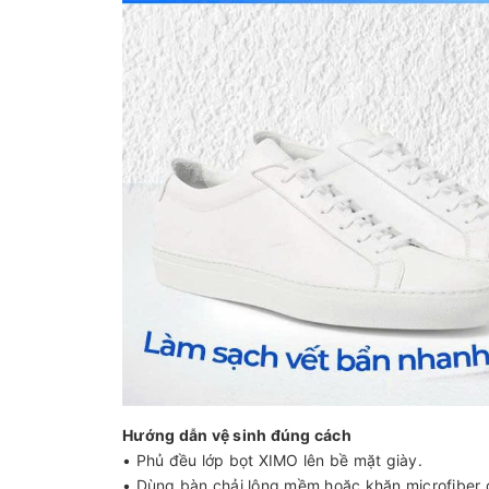
Hướng dẫn vệ sinh đúng cách
• Phủ đều lớp bọt XIMO lên bề mặt giày.
• Dùng bàn chải lông mềm hoặc khăn microfiber 