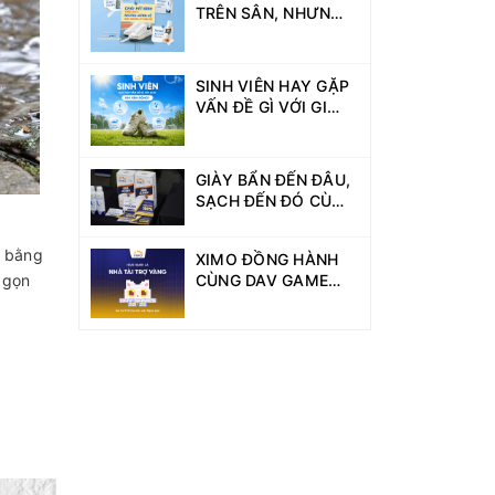
TRÊN SÂN, NHƯNG
ĐỪNG ĐỂ GIÀY
XUỐNG PHONG ĐỘ!
SINH VIÊN HAY GẶP
VẤN ĐỀ GÌ VỚI GIÀY
KHI VẬN ĐỘNG?
GIÀY BẨN ĐẾN ĐÂU,
SẠCH ĐẾN ĐÓ CÙNG
XIMO TẠI DAV
GAMES GIẢI
ô bằng
XIMO ĐỒNG HÀNH
PICKLEBALL!
CÙNG DAV GAMES
ỏ gọn
2026 VỚI VAI TRÒ
NHÀ TÀI TRỢ VÀNG