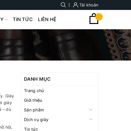
Tài khoản
ÀY
TIN TỨC
LIÊN HỆ
DANH MỤC
Trang chủ
y. Giày
Giới thiệu
i giày
ả – dù
Sản phẩm
Dịch vụ giày
mồ hôi,
Tin tức