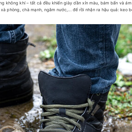
ong không khí – tất cả đều khiến giày dần xỉn màu, bám bẩn và ám
ổ xà phòng, chà mạnh, ngâm nước,... để rồi nhận ra hậu quả: keo 