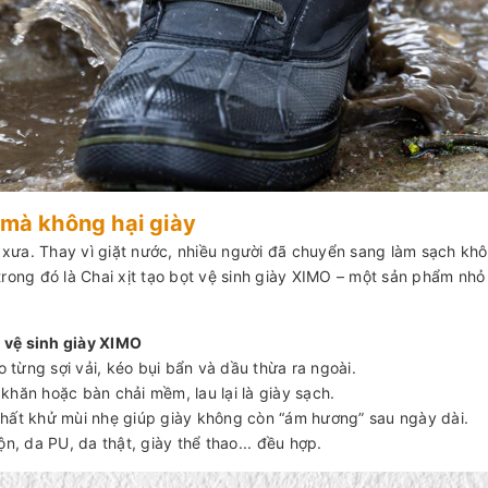
 mà không hại giày
 xưa. Thay vì giặt nước, nhiều người đã chuyển sang làm sạch kh
t trong đó là Chai xịt tạo bọt vệ sinh giày XIMO – một sản phẩm nh
 vệ sinh giày XIMO
o từng sợi vải, kéo bụi bẩn và dầu thừa ra ngoài.
khăn hoặc bàn chải mềm, lau lại là giày sạch.
chất khử mùi nhẹ giúp giày không còn “ám hương” sau ngày dài.
n, da PU, da thật, giày thể thao... đều hợp.