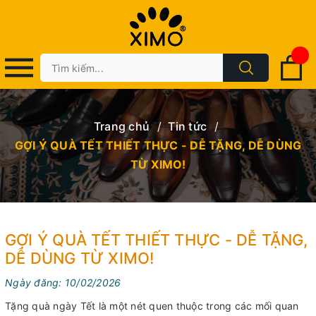
Trang chủ
/
Tin tức
/
GỢI Ý QUÀ TẾT THIẾT THỰC - DỄ TẶNG, DỄ DÙNG
TỪ XIMO!
GỢI Ý QUÀ TẾT THIẾT THỰC - DỄ TẶNG,
DỄ DÙNG TỪ XIMO!
Ngày đăng: 10/02/2026
Tặng quà ngày Tết là một nét quen thuộc trong các mối quan