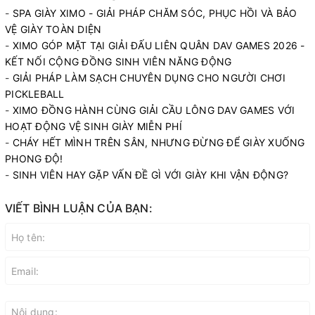
-
SPA GIÀY XIMO - GIẢI PHÁP CHĂM SÓC, PHỤC HỒI VÀ BẢO
VỆ GIÀY TOÀN DIỆN
-
XIMO GÓP MẶT TẠI GIẢI ĐẤU LIÊN QUÂN DAV GAMES 2026 -
KẾT NỐI CỘNG ĐỒNG SINH VIÊN NĂNG ĐỘNG
-
GIẢI PHÁP LÀM SẠCH CHUYÊN DỤNG CHO NGƯỜI CHƠI
PICKLEBALL
-
XIMO ĐỒNG HÀNH CÙNG GIẢI CẦU LÔNG DAV GAMES VỚI
HOẠT ĐỘNG VỆ SINH GIÀY MIỄN PHÍ
-
CHÁY HẾT MÌNH TRÊN SÂN, NHƯNG ĐỪNG ĐỂ GIÀY XUỐNG
PHONG ĐỘ!
-
SINH VIÊN HAY GẶP VẤN ĐỀ GÌ VỚI GIÀY KHI VẬN ĐỘNG?
VIẾT BÌNH LUẬN CỦA BẠN: