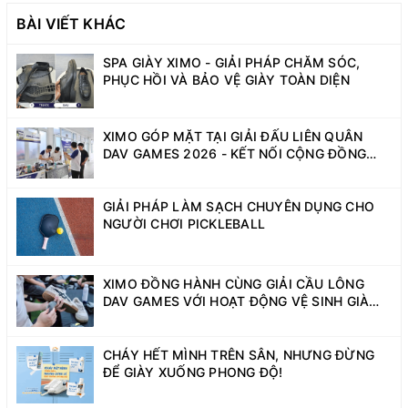
BÀI VIẾT KHÁC
SPA GIÀY XIMO - GIẢI PHÁP CHĂM SÓC,
PHỤC HỒI VÀ BẢO VỆ GIÀY TOÀN DIỆN
XIMO GÓP MẶT TẠI GIẢI ĐẤU LIÊN QUÂN
DAV GAMES 2026 - KẾT NỐI CỘNG ĐỒNG
SINH VIÊN NĂNG ĐỘNG
GIẢI PHÁP LÀM SẠCH CHUYÊN DỤNG CHO
NGƯỜI CHƠI PICKLEBALL
XIMO ĐỒNG HÀNH CÙNG GIẢI CẦU LÔNG
DAV GAMES VỚI HOẠT ĐỘNG VỆ SINH GIÀY
MIỄN PHÍ
CHÁY HẾT MÌNH TRÊN SÂN, NHƯNG ĐỪNG
ĐỂ GIÀY XUỐNG PHONG ĐỘ!