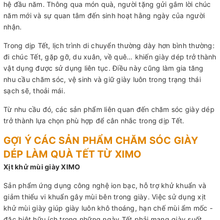
hệ đầu năm. Thông qua món quà, người tặng gửi gắm lời chúc
năm mới và sự quan tâm đến sinh hoạt hằng ngày của người
nhận.
Trong dịp Tết, lịch trình di chuyển thường dày hơn bình thường:
đi chúc Tết, gặp gỡ, du xuân, về quê… khiến giày dép trở thành
vật dụng được sử dụng liên tục. Điều này cũng làm gia tăng
nhu cầu chăm sóc, vệ sinh và giữ giày luôn trong trạng thái
sạch sẽ, thoải mái.
Từ nhu cầu đó, các sản phẩm liên quan đến chăm sóc giày dép
trở thành lựa chọn phù hợp để cân nhắc trong dịp Tết.
GỢI Ý CÁC SẢN PHẨM CHĂM SÓC GIÀY
DÉP LÀM QUÀ TẾT TỪ XIMO
Xịt khử mùi giày XIMO
Sản phẩm ứng dụng công nghệ ion bạc, hỗ trợ khử khuẩn và
giảm thiểu vi khuẩn gây mùi bên trong giày. Việc sử dụng xịt
khử mùi giày giúp giày luôn khô thoáng, hạn chế mùi ẩm mốc -
đặc biệt hữu ích trong những ngày Tết phải mang giày suốt