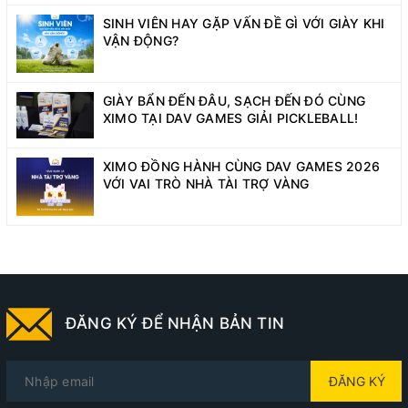
SINH VIÊN HAY GẶP VẤN ĐỀ GÌ VỚI GIÀY KHI
VẬN ĐỘNG?
GIÀY BẨN ĐẾN ĐÂU, SẠCH ĐẾN ĐÓ CÙNG
XIMO TẠI DAV GAMES GIẢI PICKLEBALL!
XIMO ĐỒNG HÀNH CÙNG DAV GAMES 2026
VỚI VAI TRÒ NHÀ TÀI TRỢ VÀNG
ĐĂNG KÝ ĐỂ NHẬN BẢN TIN
ĐĂNG KÝ