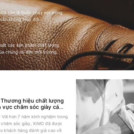
 mà còn là bước nhảy vọt trong
 vẫn không thay đổi.
xuất các sản phẩm chất lượng
ủa chúng tôi đến môi trường.
 Thương hiệu chất lượng
h vực chăm sóc giày cá
- Với hơn 7 năm kinh nghiệm trong
c chăm sóc giày, XIMO đã được
o khách hàng đánh giá cao về