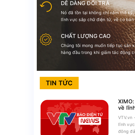
DỄ DÀNG ĐỔI TRẢ
Nó đã tồn tại không chỉ năm thế kỷ,
lĩnh vực sắp chữ điện tử, về cơ bản
CHẤT LƯỢNG CAO
Chúng tôi mong muốn tiếp tục sản 
hàng đầu trong khi giảm tác động c
TIN TỨC
XIMO:
về lĩn
nhân
VTV.vn 
lĩnh vự
đông đả