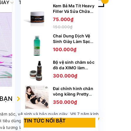
GIÀY
TIN TỨC
LIÊN HỆ
Kem Bả Ma Tít Heavy
Filler Vá Sửa Chữa
Vết Rách Vết Rạn Nứt
75.000₫
Bong Tróc Trên Da
150.000₫
Giày Ghế Túi Ví
XIMO XI09
Chai Dung Dịch Vệ
Sinh Giày Làm Sạch
Chuyên Sâu Sneaker
100.000₫
Prenium XIMO XI05
Bộ vệ sinh chăm sóc
đồ da XIMO làm
sạch làm mới bảo vệ
300.000₫
cho da giày, túi ví,
áo, ghế da BCHG04
Đai chỉnh hình chân
vòng kiềng Pretty
 BẠN
(DCHVK01)
350.000₫
ăm sóc, vệ sinh và bảo quản giày. Với 7 năm kinh
TIN TỨC NỔI BẬT
iêu dùng tin tưởng và đón nhận, hiện đang là
và tương lai sẽ là Đông Nam Á."