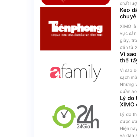
chất lư
Keo d
chuyê
vượt t
XIMO là 
vực sản
giày, t
đến từ 
Vì sao
thể t
màu q
Vì sao b
sạch mà
Những v
quần áo 
Lý do 
XIMO 
trường
Lý do t
được ưa
Hiện nay
và dán s