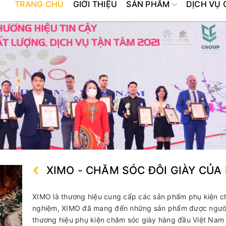
TRANG CHỦ
GIỚI THIỆU
SẢN PHẨM
DỊCH VỤ 
ày sneaker
y
n
ung
ao
 giày
giày
iãn giày
pa giày
XIMO - CHĂM SÓC ĐÔI GIÀY CỦA
XIMO là thương hiệu cung cấp các sản phẩm phụ kiện ch
nghiệm, XIMO đã mang đến những sản phẩm được người t
thương hiệu phụ kiện chăm sóc giày hàng đầu Việt Nam 