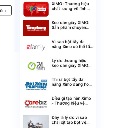
XIMO: Thương hiệu
chất lượng về lĩnh
hêm
vực chăm sóc giày
cá nhân
Keo dán giày XIMO:
Sản phẩm chuyên
dụng mang lại hiệu
quả vượt trội
Vì sao bột tẩy đa
năng Ximo có thể tẩy
sạch mà không làm
mất màu quần áo?
Lý do thương hiệu
keo dán giày XIMO
được ưa chuộng trên
thị trường hiện nay
Thì ra bột tẩy đa
năng Ximo đang hot
gần đây sử dụng
công nghệ này đã rất
Điều gì tạo nên Ximo
phổ biến trên thế giới
- Thương hiệu vệ
sinh giày Việt lọt Top
100 Thương hiệu tin
Đây là lý do vì sao
cậy?
chai xịt tạo bọt vệ
sinh giày XIMO đã