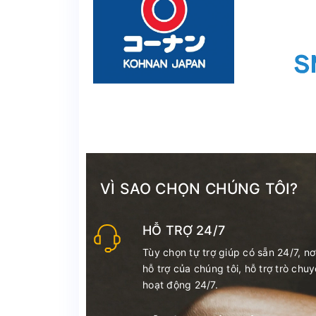
VÌ SAO CHỌN CHÚNG TÔI?
HỖ TRỢ 24/7
Tùy chọn tự trợ giúp có sẵn 24/7, nơ
hỗ trợ của chúng tôi, hỗ trợ trò chu
hoạt động 24/7.