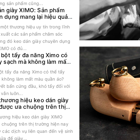
ợng sản phẩm cũng...
án giày XIMO: Sản phẩm
n dụng mang lại hiệu quả
rội
một thương hiệu uy tín trong lĩnh
 xuất các sản phẩm chăm sóc
rong đó keo dán giày chuyên dụng
XIMO có đủ...
 bột tẩy đa năng Ximo có
ẩy sạch mà không làm mất
uần áo?
ột tẩy đa năng Ximo có thể tẩy
 không làm mất màu quần áo?
ết bẩn cứng đầu, khó tẩy đối với
vẫn luôn...
thương hiệu keo dán giày
được ưa chuộng trên thị
 hiện nay
hương hiệu keo dán giày XIMO
 chuộng trên thị trường hiện nay
 các dịch vụ liên quan đến vệ sinh
ửa đế giày...