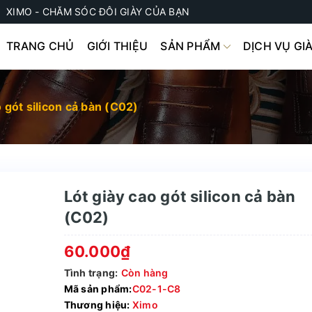
XIMO - CHĂM SÓC ĐÔI GIÀY CỦA BẠN
TRANG CHỦ
GIỚI THIỆU
SẢN PHẨM
DỊCH VỤ GI
o gót silicon cả bàn (C02)
Lót giày cao gót silicon cả bàn
(C02)
60.000₫
Tình trạng:
Còn hàng
Mã sản phẩm:
C02-1-C8
Thương hiệu:
Ximo