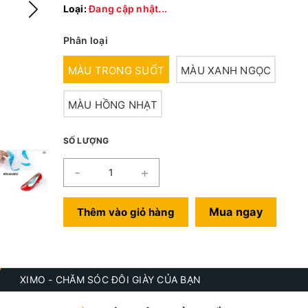
Loại:
Đang cập nhật...
Phân loại
MÀU TRONG SUỐT
MÀU XANH NGỌC
MÀU HỒNG NHẠT
SỐ LƯỢNG
-
+
Mua ngay
Thêm vào giỏ hàng
XIMO - CHĂM SÓC ĐÔI GIÀY CỦA BẠN