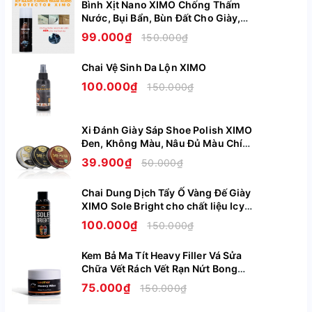
Sử dụng lót giày tăng chiều cao là một cách đơn giản để
Bình Xịt Nano XIMO Chống Thấm
Nước, Bụi Bẩn, Bùn Đất Cho Giày,
bạn tạo dựng sự tự tin và tạo ấn tượng tích cực với
Túi, Áo, Mũ Nón Cao Cấp XI11
99.000₫
người khác.
150.000₫
Xem thêm
Chai Vệ Sinh Da Lộn XIMO
THÔNG TIN SẢN PHẨM LÓT GIÀY TĂNG
100.000₫
150.000₫
CHIỀU CAO CONVERSE NỬA BÀN XIMO
Thương hiệu: XIMO
Xi Đánh Giày Sáp Shoe Polish XIMO
Đen, Không Màu, Nâu Đủ Màu Chính
Chất liệu: xốp mút
Hãng XI08
39.900₫
50.000₫
Màu sắc: màu đen và màu xám
Chai Dung Dịch Tẩy Ố Vàng Đế Giày
Kích thước: freesize
XIMO Sole Bright cho chất liệu Icy
Cao Su Nhựa Boost XI07
100.000₫
150.000₫
Phân loại: tăng 2.5cm chiều cao
Sản xuất: Trung Quốc
Kem Bả Ma Tít Heavy Filler Vá Sửa
Chữa Vết Rách Vết Rạn Nứt Bong
Địa chỉ tổ chức sản xuất: Cụm CN Cầu Nổi, Xã An
Tróc Trên Da Giày Ghế Túi Ví XIMO
75.000₫
150.000₫
XI09
Khánh, Hoài Đức, Hà Nội Xã An Khánh Huyện Hoài