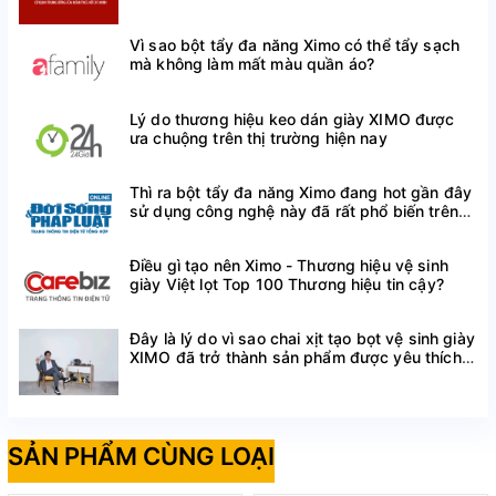
Tạo ấn tượng về ngoại hình: Với sự trợ giúp của lót
giày tăng chiều cao, bạn có thể tạo ấn tượng về ngoại
Vì sao bột tẩy đa năng Ximo có thể tẩy sạch
mà không làm mất màu quần áo?
hình cao ráo, thon gọn hơn và tự tin hơn, đặc biệt
trong việc thu hút và ấn tượng với khách hàng, bạn bè
Lý do thương hiệu keo dán giày XIMO được
trong công việc.
ưa chuộng trên thị trường hiện nay
Dễ dàng sử dụng và tuỳ chỉnh nếu cần: Lót giày tăng
chiều cao cho phép người sử dụng tùy chỉnh và linh
Thì ra bột tẩy đa năng Ximo đang hot gần đây
sử dụng công nghệ này đã rất phổ biến trên
hoạt trong việc thay đổi chiều cao. Với đa dạng về độ
thế giới
dày và số lượng lót giày, bạn có thể điều chỉnh chiều
cao tùy thuộc vào từng tình huống và sở thích cá
Điều gì tạo nên Ximo - Thương hiệu vệ sinh
giày Việt lọt Top 100 Thương hiệu tin cậy?
nhân.
Mang lại sự thoải mái cho bàn chân: Chất liệu chính là
Đây là lý do vì sao chai xịt tạo bọt vệ sinh giày
XIMO đã trở thành sản phẩm được yêu thích
yếu tố mang đến sự êm ái, giúp bạn hoạt động ngày
trên Shopee
dài trên đôi chân mà vẫn thoải mái.
SẢN PHẨM CÙNG LOẠI
HƯỚNG DẪN SỬ DỤNG LÓT GIÀY TĂNG