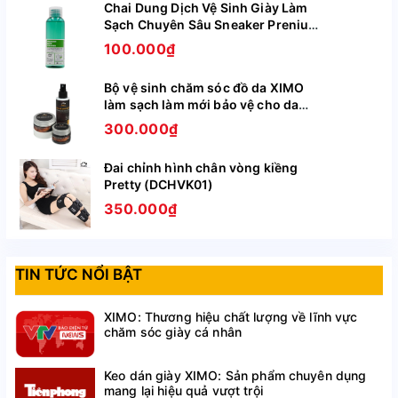
Đức Hà Nội
Chai Dung Dịch Vệ Sinh Giày Làm
Sạch Chuyên Sâu Sneaker Prenium
Công ty chịu trách nhiệm hàng hóa: Công ty TNHH
XIMO XI05
100.000₫
Xuất nhập khẩu và vận tải Poseidon logistic.
Bộ vệ sinh chăm sóc đồ da XIMO
Đ/c: Đội 1, thôn Lạc Thị, xã Ngọc Hồi, huyện Thanh Trì,
làm sạch làm mới bảo vệ cho da
tp. Hà Nội.
giày, túi ví, áo, ghế da BCHG04
300.000₫
NSX: 28/07/2023
Đai chỉnh hình chân vòng kiềng
HSD: 27/07/2026
Pretty (DCHVK01)
350.000₫
CÔNG DỤNG SẢN PHẨM LÓT GIÀY
TĂNG CHIỀU CAO CONVERSE NỬA
TIN TỨC NỔI BẬT
BÀN XIMO
XIMO: Thương hiệu chất lượng về lĩnh vực
Tăng chiều cao: Đây là công dụng chính của sản
chăm sóc giày cá nhân
phẩm, chúng được thiết kế để làm tăng thêm chiều
cao cho người sử dụng mà không cần sử dụng những
Keo dán giày XIMO: Sản phẩm chuyên dụng
đôi giày có đế cao hoặc gót cao.
mang lại hiệu quả vượt trội