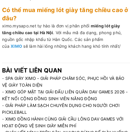
Có thể mua miếng lót giày tăng chiều cao ở
đâu?
ximo.mysapo.net tự hào là đơn vị phân phối
miếng lót giày
tăng chiều cao tại Hà Nội
. Với mẫu mã đa dạng, phong phú,
nguồn gốc nhập khẩu từ Hàn Quốc. Các sản phẩm
của
XIMO
sẽ làm hài lỏng những khách hang khó tính nhất/
BÀI VIẾT LIÊN QUAN
-
SPA GIÀY XIMO - GIẢI PHÁP CHĂM SÓC, PHỤC HỒI VÀ BẢO
VỆ GIÀY TOÀN DIỆN
-
XIMO GÓP MẶT TẠI GIẢI ĐẤU LIÊN QUÂN DAV GAMES 2026 -
KẾT NỐI CỘNG ĐỒNG SINH VIÊN NĂNG ĐỘNG
-
GIẢI PHÁP LÀM SẠCH CHUYÊN DỤNG CHO NGƯỜI CHƠI
PICKLEBALL
-
XIMO ĐỒNG HÀNH CÙNG GIẢI CẦU LÔNG DAV GAMES VỚI
HOẠT ĐỘNG VỆ SINH GIÀY MIỄN PHÍ