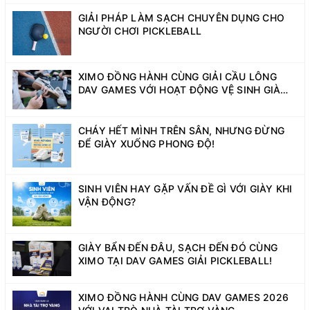
GIẢI PHÁP LÀM SẠCH CHUYÊN DỤNG CHO
NGƯỜI CHƠI PICKLEBALL
XIMO ĐỒNG HÀNH CÙNG GIẢI CẦU LÔNG
DAV GAMES VỚI HOẠT ĐỘNG VỆ SINH GIÀY
MIỄN PHÍ
CHÁY HẾT MÌNH TRÊN SÂN, NHƯNG ĐỪNG
ĐỂ GIÀY XUỐNG PHONG ĐỘ!
SINH VIÊN HAY GẶP VẤN ĐỀ GÌ VỚI GIÀY KHI
VẬN ĐỘNG?
GIÀY BẨN ĐẾN ĐÂU, SẠCH ĐẾN ĐÓ CÙNG
XIMO TẠI DAV GAMES GIẢI PICKLEBALL!
XIMO ĐỒNG HÀNH CÙNG DAV GAMES 2026