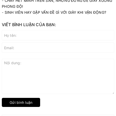
-
CHÁY HẾT MÌNH TRÊN SÂN, NHƯNG ĐỪNG ĐỂ GIÀY XUỐNG
PHONG ĐỘ!
-
SINH VIÊN HAY GẶP VẤN ĐỀ GÌ VỚI GIÀY KHI VẬN ĐỘNG?
VIẾT BÌNH LUẬN CỦA BẠN:
Gửi bình luận