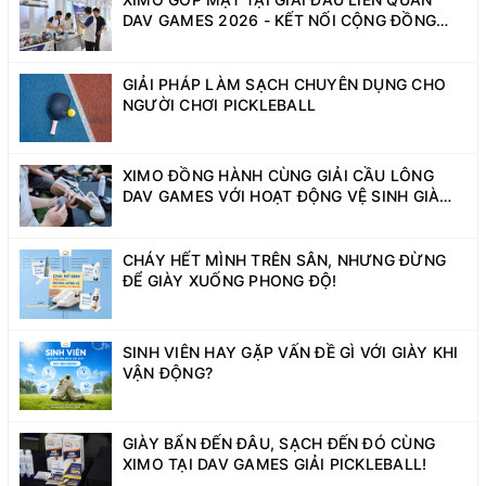
DAV GAMES 2026 - KẾT NỐI CỘNG ĐỒNG
SINH VIÊN NĂNG ĐỘNG
GIẢI PHÁP LÀM SẠCH CHUYÊN DỤNG CHO
NGƯỜI CHƠI PICKLEBALL
XIMO ĐỒNG HÀNH CÙNG GIẢI CẦU LÔNG
DAV GAMES VỚI HOẠT ĐỘNG VỆ SINH GIÀY
MIỄN PHÍ
CHÁY HẾT MÌNH TRÊN SÂN, NHƯNG ĐỪNG
ĐỂ GIÀY XUỐNG PHONG ĐỘ!
SINH VIÊN HAY GẶP VẤN ĐỀ GÌ VỚI GIÀY KHI
VẬN ĐỘNG?
GIÀY BẨN ĐẾN ĐÂU, SẠCH ĐẾN ĐÓ CÙNG
XIMO TẠI DAV GAMES GIẢI PICKLEBALL!