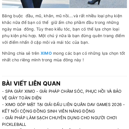
Băng buộc đầu, mũ, khăn, mũ nồi….và rất nhiều loại phụ kiện
khắc nữa để bạn có thể giữ ấm cho phầm đầu trong những
ngày mùa đông. Tùy theo kiểu tóc, bạn có thể lựa chọn loại
phụ kiện phù hợp. Một chú ý nữa là bạn đừng quên trang điểm
với điểm nhấn ở cặp môi và mái tóc của bạn.
Những chia sẻ trên
XIMO
mong các bạn có những lựa chọn tốt
nhất cho riêng mình trong mùa đông này !
BÀI VIẾT LIÊN QUAN
-
SPA GIÀY XIMO - GIẢI PHÁP CHĂM SÓC, PHỤC HỒI VÀ BẢO
VỆ GIÀY TOÀN DIỆN
-
XIMO GÓP MẶT TẠI GIẢI ĐẤU LIÊN QUÂN DAV GAMES 2026 -
KẾT NỐI CỘNG ĐỒNG SINH VIÊN NĂNG ĐỘNG
-
GIẢI PHÁP LÀM SẠCH CHUYÊN DỤNG CHO NGƯỜI CHƠI
PICKLEBALL