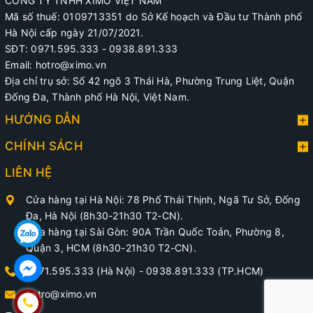
CÔNG TY TNHH XIMO VIỆT NAM
Mã số thuế: 0109713351 do Sở Kế hoạch và Đầu tư Thành phố
Hà Nội cấp ngày 21/07/2021.
SĐT: 0971.595.333 - 0938.891.333
Email: hotro@ximo.vn
Địa chỉ trụ sở: Số 42 ngõ 3 Thái Hà, Phường Trung Liệt, Quận
Đống Đa, Thành phố Hà Nội, Việt Nam.
HƯỚNG DẪN
CHÍNH SÁCH
LIÊN HỆ
Cửa hàng tại Hà Nội: 78 Phố Thái Thịnh, Ngã Tư Sở, Đống
Đa, Hà Nội (8h30-21h30 T2-CN).
Cửa hàng tại Sài Gòn: 90A Trần Quốc Toản, Phường 8,
Quận 3, HCM (8h30-21h30 T2-CN).
0971.595.333 (Hà Nội)
-
0938.891.333 (TP.HCM)
hotro@ximo.vn