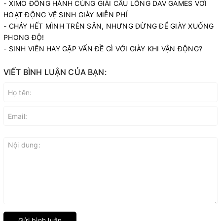
-
XIMO ĐỒNG HÀNH CÙNG GIẢI CẦU LÔNG DAV GAMES VỚI
HOẠT ĐỘNG VỆ SINH GIÀY MIỄN PHÍ
-
CHÁY HẾT MÌNH TRÊN SÂN, NHƯNG ĐỪNG ĐỂ GIÀY XUỐNG
PHONG ĐỘ!
-
SINH VIÊN HAY GẶP VẤN ĐỀ GÌ VỚI GIÀY KHI VẬN ĐỘNG?
VIẾT BÌNH LUẬN CỦA BẠN:
Gửi bình luận