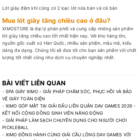
Lót giày đệm khí cũng có 2 loại: lót nửa bàn và cả bàn
Mua lót giày tăng chiều cao ở đâu?
XIMOSTORE là đại lý phân phối và cung cấp những sản phẩm
lót giày tăng chiều cao tốt nhất hiện nay. Với kho hàng lớn,
nguồn gốc xuất xứ Hàn Quốc, nhiều sản phẩm, mẫu mã, kiểu
dáng đa dạng. Chúng tôi sẽ đưa tới cho bạn sản phẩm với chất
lượng tốt nhất cũng như dịch vụ chuyên nghiệp nhất.
BÀI VIẾT LIÊN QUAN
-
SPA GIÀY XIMO - GIẢI PHÁP CHĂM SÓC, PHỤC HỒI VÀ BẢO
VỆ GIÀY TOÀN DIỆN
-
XIMO GÓP MẶT TẠI GIẢI ĐẤU LIÊN QUÂN DAV GAMES 2026 -
KẾT NỐI CỘNG ĐỒNG SINH VIÊN NĂNG ĐỘNG
-
GIẢI PHÁP LÀM SẠCH CHUYÊN DỤNG CHO NGƯỜI CHƠI
PICKLEBALL
-
XIMO ĐỒNG HÀNH CÙNG GIẢI CẦU LÔNG DAV GAMES VỚI