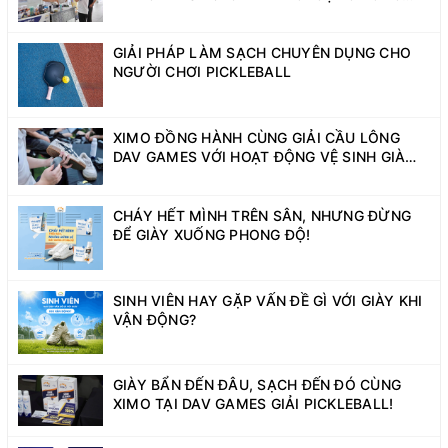
SINH VIÊN NĂNG ĐỘNG
GIẢI PHÁP LÀM SẠCH CHUYÊN DỤNG CHO
NGƯỜI CHƠI PICKLEBALL
XIMO ĐỒNG HÀNH CÙNG GIẢI CẦU LÔNG
DAV GAMES VỚI HOẠT ĐỘNG VỆ SINH GIÀY
MIỄN PHÍ
CHÁY HẾT MÌNH TRÊN SÂN, NHƯNG ĐỪNG
ĐỂ GIÀY XUỐNG PHONG ĐỘ!
SINH VIÊN HAY GẶP VẤN ĐỀ GÌ VỚI GIÀY KHI
VẬN ĐỘNG?
GIÀY BẨN ĐẾN ĐÂU, SẠCH ĐẾN ĐÓ CÙNG
XIMO TẠI DAV GAMES GIẢI PICKLEBALL!