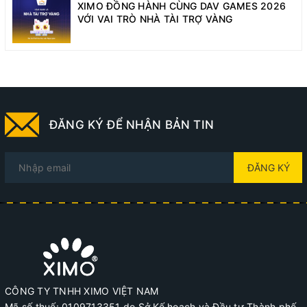
XIMO ĐỒNG HÀNH CÙNG DAV GAMES 2026
VỚI VAI TRÒ NHÀ TÀI TRỢ VÀNG
ĐĂNG KÝ ĐỂ NHẬN BẢN TIN
ĐĂNG KÝ
CÔNG TY TNHH XIMO VIỆT NAM
Mã số thuế: 0109713351 do Sở Kế hoạch và Đầu tư Thành phố