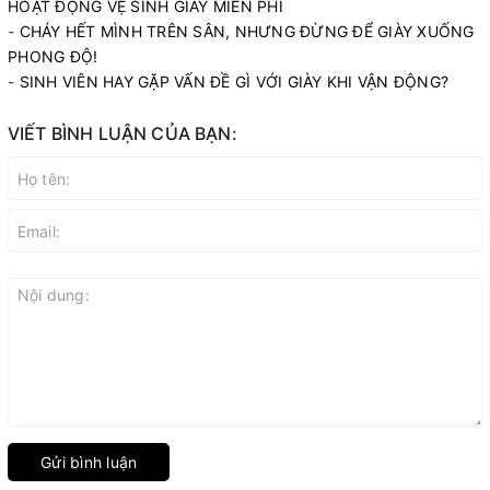
HOẠT ĐỘNG VỆ SINH GIÀY MIỄN PHÍ
-
CHÁY HẾT MÌNH TRÊN SÂN, NHƯNG ĐỪNG ĐỂ GIÀY XUỐNG
PHONG ĐỘ!
-
SINH VIÊN HAY GẶP VẤN ĐỀ GÌ VỚI GIÀY KHI VẬN ĐỘNG?
VIẾT BÌNH LUẬN CỦA BẠN:
Gửi bình luận