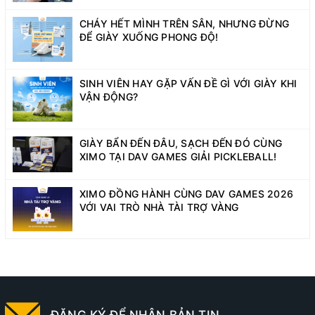
CHÁY HẾT MÌNH TRÊN SÂN, NHƯNG ĐỪNG
ĐỂ GIÀY XUỐNG PHONG ĐỘ!
SINH VIÊN HAY GẶP VẤN ĐỀ GÌ VỚI GIÀY KHI
VẬN ĐỘNG?
GIÀY BẨN ĐẾN ĐÂU, SẠCH ĐẾN ĐÓ CÙNG
XIMO TẠI DAV GAMES GIẢI PICKLEBALL!
XIMO ĐỒNG HÀNH CÙNG DAV GAMES 2026
VỚI VAI TRÒ NHÀ TÀI TRỢ VÀNG
ĐĂNG KÝ ĐỂ NHẬN BẢN TIN