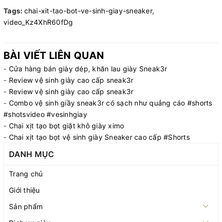
Tags:
chai-xit-tao-bot-ve-sinh-giay-sneaker,
video_Kz4XhR60fDg
BÀI VIẾT LIÊN QUAN
-
Cửa hàng bán giày dép, khăn lau giày Sneak3r
-
Review vệ sinh giày cao cấp sneak3r
-
Review vệ sinh giày cao cấp sneak3r
-
Combo vệ sinh giầy sneak3r có sạch như quảng cáo #shorts
#shotsvideo #vesinhgiay
-
Chai xịt tạo bọt giặt khô giày ximo
-
Chai xịt tạo bọt vệ sinh giày Sneaker cao cấp #Shorts
DANH MỤC
Trang chủ
Giới thiệu
Sản phẩm