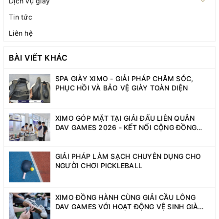
Dịch vụ giày
Tin tức
Liên hệ
BÀI VIẾT KHÁC
SPA GIÀY XIMO - GIẢI PHÁP CHĂM SÓC,
PHỤC HỒI VÀ BẢO VỆ GIÀY TOÀN DIỆN
XIMO GÓP MẶT TẠI GIẢI ĐẤU LIÊN QUÂN
DAV GAMES 2026 - KẾT NỐI CỘNG ĐỒNG
SINH VIÊN NĂNG ĐỘNG
GIẢI PHÁP LÀM SẠCH CHUYÊN DỤNG CHO
NGƯỜI CHƠI PICKLEBALL
XIMO ĐỒNG HÀNH CÙNG GIẢI CẦU LÔNG
DAV GAMES VỚI HOẠT ĐỘNG VỆ SINH GIÀY
MIỄN PHÍ