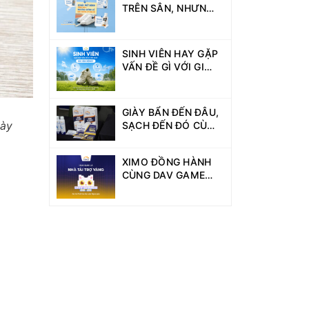
TRÊN SÂN, NHƯNG
ĐỪNG ĐỂ GIÀY
XUỐNG PHONG ĐỘ!
SINH VIÊN HAY GẶP
VẤN ĐỀ GÌ VỚI GIÀY
KHI VẬN ĐỘNG?
GIÀY BẨN ĐẾN ĐÂU,
SẠCH ĐẾN ĐÓ CÙNG
iày
XIMO TẠI DAV
GAMES GIẢI
XIMO ĐỒNG HÀNH
PICKLEBALL!
CÙNG DAV GAMES
2026 VỚI VAI TRÒ
NHÀ TÀI TRỢ VÀNG