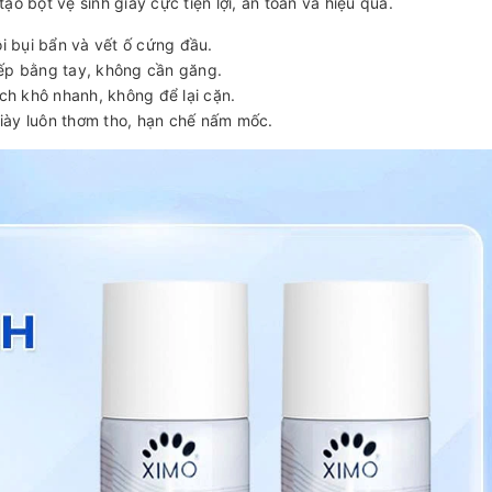
ạo bọt vệ sinh giày cực tiện lợi, an toàn và hiệu quả.
ôi bụi bẩn và vết ố cứng đầu.
iếp bằng tay, không cần găng.
ạch khô nhanh, không để lại cặn.
iày luôn thơm tho, hạn chế nấm mốc.