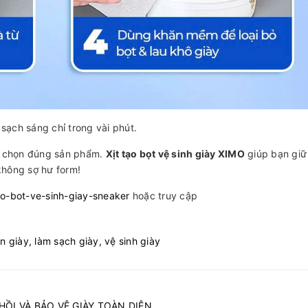
sạch sáng chỉ trong vài phút.
ết chọn đúng sản phẩm.
Xịt tạo bọt vệ sinh giày XIMO
giúp bạn giữ
không sợ hư form!
tao-bot-ve-sinh-giay-sneaker
hoặc truy cập
an giày,
làm sạch giày,
vệ sinh giày
HỒI VÀ BẢO VỆ GIÀY TOÀN DIỆN