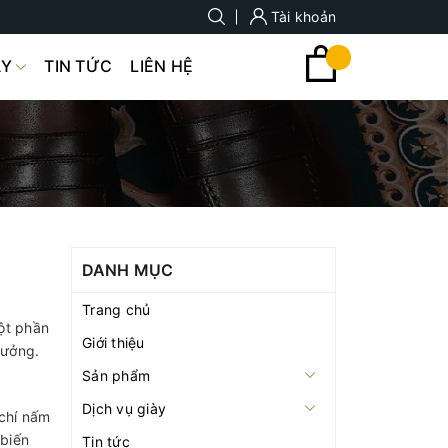
Tài khoản
ÀY
TIN TỨC
LIÊN HỆ
DANH MỤC
Trang chủ
một phần
Giới thiệu
tưởng.
Sản phẩm
Dịch vụ giày
 chí nấm
 biến
Tin tức