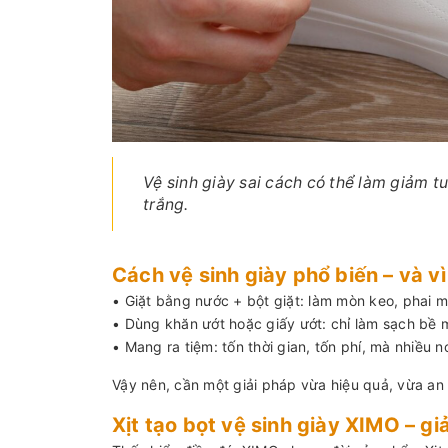
Vệ sinh giày sai cách có thể làm giảm tu
trắng.
Cách vệ sinh giày phổ biến – và v
• Giặt bằng nước + bột giặt: làm mòn keo, phai m
• Dùng khăn ướt hoặc giấy ướt: chỉ làm sạch bề 
• Mang ra tiệm: tốn thời gian, tốn phí, mà nhiều
Vậy nên, cần một giải pháp vừa hiệu quả, vừa an to
Xịt tạo bọt vệ sinh giày XIMO – g