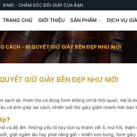
XIMO - CHĂM SÓC ĐÔI GIÀY CỦA BẠN
TRANG CHỦ
GIỚI THIỆU
SẢN PHẨM
DỊCH VỤ GI
NG CÁCH - BÍ QUYẾT GIỮ GIÀY BỀN ĐẸP NHƯ MỚI
Í QUYẾT GIỮ GIÀY BỀN ĐẸP NHƯ MỚI
ôn sạch sẽ, thơm tho và đúng form không chỉ là thói quen, mà là 
u vệ sinh giày sai cách, khiến tuổi thọ giày giảm nhanh hơn bạn 
cấp?
hôi và độ ẩm. Những yếu tố này tích tụ thành vết ố, mùi hôi, thậm
ướt, giặt ngâm lâu hay phơi nắng gắt – khiến keo bong, form giày