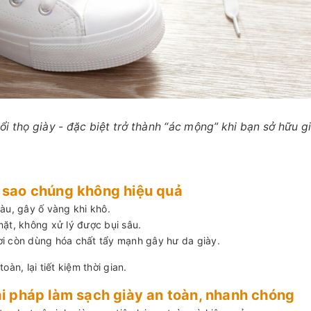
ổi thọ giày - đặc biệt trở thành “ác mộng” khi bạn sở hữu g
ì sao chúng không hiệu quả
àu, gây ố vàng khi khô.
mặt, không xử lý được bụi sâu.
 nơi còn dùng hóa chất tẩy mạnh gây hư da giày.
àn, lại tiết kiệm thời gian.
iải pháp làm sạch giày an toàn, nhanh chóng