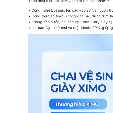
Thấu hiểu điều đó, XIMO cho ra đời sản phẩm Xịt t
• Công nghệ bọt mịn: len sâu vào sợi vải, cuốn tr
• Công thức an toàn, không độc hại, dùng trực t
• Không cần nước, chỉ cần xịt – chà – lau, giày s
• Ion bạc Ag+ khử mùi và diệt khuẩn 99%, giúp g