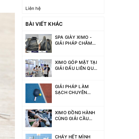
Liên hệ
BÀI VIẾT KHÁC
SPA GIÀY XIMO -
GIẢI PHÁP CHĂM
SÓC, PHỤC HỒI VÀ
BẢO VỆ GIÀY TOÀN
DIỆN
XIMO GÓP MẶT TẠI
GIẢI ĐẤU LIÊN QUÂN
DAV GAMES 2026 -
KẾT NỐI CỘNG
ĐỒNG SINH VIÊN
GIẢI PHÁP LÀM
NĂNG ĐỘNG
SẠCH CHUYÊN
DỤNG CHO NGƯỜI
CHƠI PICKLEBALL
XIMO ĐỒNG HÀNH
CÙNG GIẢI CẦU
LÔNG DAV GAMES
VỚI HOẠT ĐỘNG VỆ
SINH GIÀY MIỄN PHÍ
CHÁY HẾT MÌNH