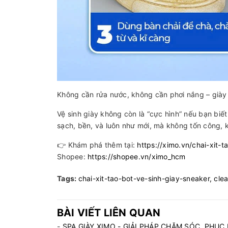
Không cần rửa nước, không cần phơi nắng – giày 
Vệ sinh giày không còn là “cực hình” nếu bạn bi
sạch, bền, và luôn như mới, mà không tốn công, 
👉 Khám phá thêm tại:
https://ximo.vn/chai-xit-
Shopee:
https://shopee.vn/ximo_hcm
Tags:
chai-xit-tao-bot-ve-sinh-giay-sneaker,
cle
BÀI VIẾT LIÊN QUAN
-
SPA GIÀY XIMO - GIẢI PHÁP CHĂM SÓC, PHỤC 