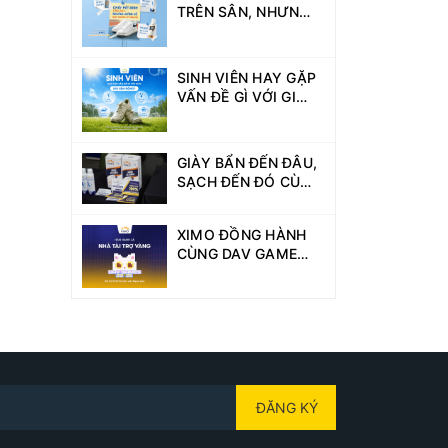
TRÊN SÂN, NHƯNG
ĐỪNG ĐỂ GIÀY
XUỐNG PHONG ĐỘ!
SINH VIÊN HAY GẶP
VẤN ĐỀ GÌ VỚI GIÀY
KHI VẬN ĐỘNG?
GIÀY BẨN ĐẾN ĐÂU,
SẠCH ĐẾN ĐÓ CÙNG
XIMO TẠI DAV
GAMES GIẢI
XIMO ĐỒNG HÀNH
PICKLEBALL!
CÙNG DAV GAMES
2026 VỚI VAI TRÒ
NHÀ TÀI TRỢ VÀNG
ĐĂNG KÝ