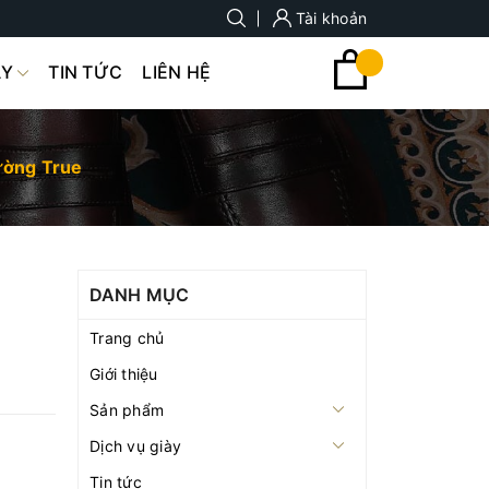
Tài khoản
ÀY
TIN TỨC
LIÊN HỆ
rường True
DANH MỤC
Trang chủ
Giới thiệu
Sản phẩm
Dịch vụ giày
Tin tức