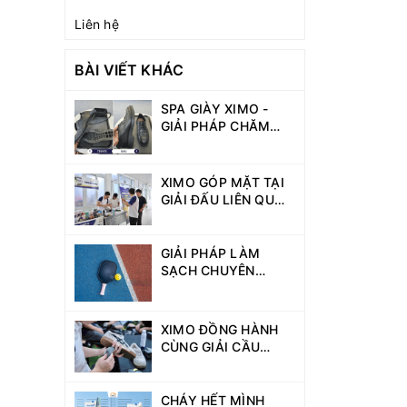
Liên hệ
BÀI VIẾT KHÁC
SPA GIÀY XIMO -
GIẢI PHÁP CHĂM
SÓC, PHỤC HỒI VÀ
BẢO VỆ GIÀY TOÀN
DIỆN
XIMO GÓP MẶT TẠI
GIẢI ĐẤU LIÊN QUÂN
DAV GAMES 2026 -
KẾT NỐI CỘNG
ĐỒNG SINH VIÊN
GIẢI PHÁP LÀM
NĂNG ĐỘNG
SẠCH CHUYÊN
DỤNG CHO NGƯỜI
CHƠI PICKLEBALL
XIMO ĐỒNG HÀNH
CÙNG GIẢI CẦU
LÔNG DAV GAMES
VỚI HOẠT ĐỘNG VỆ
SINH GIÀY MIỄN PHÍ
CHÁY HẾT MÌNH