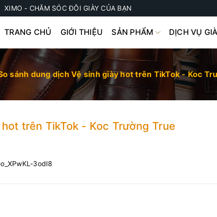
XIMO - CHĂM SÓC ĐÔI GIÀY CỦA BẠN
TRANG CHỦ
GIỚI THIỆU
SẢN PHẨM
DỊCH VỤ GI
So sánh dung dịch Vệ sinh giày hot trên TikTok - Koc T
 hot trên TikTok - Koc Trường True
eo_XPwKL-3odI8