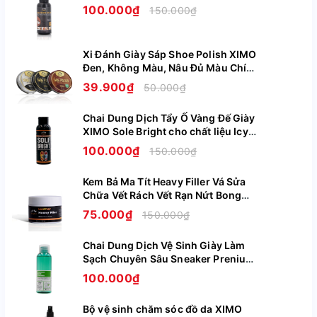
100.000₫
150.000₫
Công ty chịu trách nhiệm hàng hóa: Công ty TNHH
Xuất nhập khẩu và vận tải Poseidon logistic.
Đ/c: Đội 1, thôn Lạc Thị, xã Ngọc Hồi, huyện Thanh Trì,
Xi Đánh Giày Sáp Shoe Polish XIMO
tp. Hà Nội
Đen, Không Màu, Nâu Đủ Màu Chính
Hãng XI08
39.900₫
50.000₫
NSX: 28/07/2025, HSD: 27/07/2028
Lô sản xuất: 20230705001VN
Chai Dung Dịch Tẩy Ố Vàng Đế Giày
Tính năng của sản phẩm
XIMO Sole Bright cho chất liệu Icy
Cao Su Nhựa Boost XI07
Khử mùi và ngăn mùi hôi, loại bỏ nấm và vi khuẩn, tạo mùi
100.000₫
150.000₫
hương sảng khoái và dễ chịu.
Kem Bả Ma Tít Heavy Filler Vá Sửa
Chữa Vết Rách Vết Rạn Nứt Bong
Tróc Trên Da Giày Ghế Túi Ví XIMO
75.000₫
150.000₫
XI09
Chai Dung Dịch Vệ Sinh Giày Làm
Sạch Chuyên Sâu Sneaker Prenium
XIMO XI05
100.000₫
Bộ vệ sinh chăm sóc đồ da XIMO