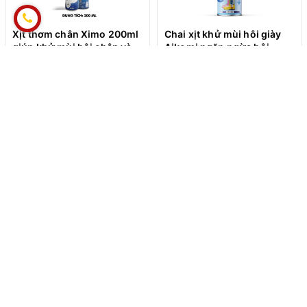
Xịt thơm chân Ximo 200ml
Chai xịt khử mùi hôi giày
giúp khử mùi hôi chân và
Aikomi ngăn ngừa hôi
khử mùi giày ngăn tiết mồ
chân công nghệ Nhật Bản
119.000₫
100.000₫
139.000₫
hôi và vi khuẩn gây mùi
ĐĂNG KÝ ĐỂ NHẬN BẢN TIN
ĐĂNG KÝ