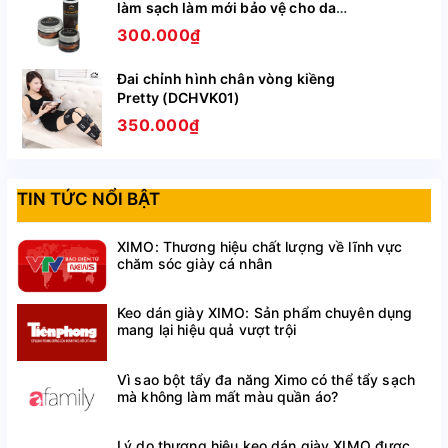
làm sạch làm mới bảo vệ cho da
giày, túi ví, áo, ghế da BCHG04
300.000₫
Đai chỉnh hình chân vòng kiềng
Pretty (DCHVK01)
350.000₫
TIN TỨC NỔI BẬT
XIMO: Thương hiệu chất lượng về lĩnh vực
chăm sóc giày cá nhân
Keo dán giày XIMO: Sản phẩm chuyên dụng
mang lại hiệu quả vượt trội
Vì sao bột tẩy đa năng Ximo có thể tẩy sạch
mà không làm mất màu quần áo?
Lý do thương hiệu keo dán giày XIMO được