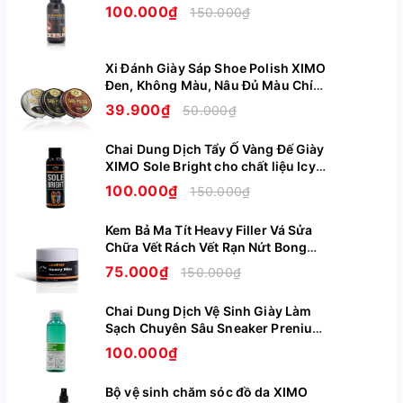
tp. Hà Nội.
100.000₫
150.000₫
NSX: 28/07/2023
Xi Đánh Giày Sáp Shoe Polish XIMO
HSD: 27/07/2026.
Đen, Không Màu, Nâu Đủ Màu Chính
Hãng XI08
Lô sản xuất: 20230705001VN
39.900₫
50.000₫
Chai Dung Dịch Tẩy Ố Vàng Đế Giày
XIMO Sole Bright cho chất liệu Icy
CÔNG DỤNG CỦA XỊT KHỬ MÙI HÔI
Cao Su Nhựa Boost XI07
100.000₫
150.000₫
GIÀY XIMO
Loại bỏ và ngăn chặn mùi hôi chân: Tia xịt spray
Kem Bả Ma Tít Heavy Filler Vá Sửa
mang hương thơm nước hoa hồng và hoa tử linh lan
Chữa Vết Rách Vết Rạn Nứt Bong
Tróc Trên Da Giày Ghế Túi Ví XIMO
cùng công nghệ khử khuẩn Ag+ tiêu diệt tận gốc vi
75.000₫
150.000₫
XI09
khuẩn và loại bỏ mùi hôi
Chai Dung Dịch Vệ Sinh Giày Làm
Hấp thụ mồ hôi và hút ẩm cho giày: Giữ cho giày luôn
Sạch Chuyên Sâu Sneaker Prenium
khô ráo, thoáng mát
XIMO XI05
100.000₫
Bộ vệ sinh chăm sóc đồ da XIMO