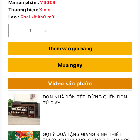
Mã sản phẩm:
VSG08
Thương hiệu:
Ximo
Loại:
Chai xịt khử mùi
-
+
Thêm vào giỏ hàng
Mua ngay
Video sản phẩm
DỌN NHÀ ĐÓN TẾT, ĐỪNG QUÊN DỌN
TỦ GIÀY!
GỢI Ý QUÀ TẶNG GIÁNG SINH THIẾT