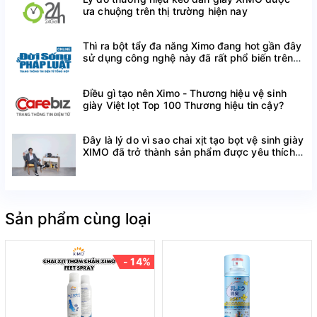
ưa chuộng trên thị trường hiện nay
Thì ra bột tẩy đa năng Ximo đang hot gần đây
TẠI SAO BẠN NÊN PHẢI LỰA CHỌN
sử dụng công nghệ này đã rất phổ biến trên
thế giới
SẢN PHẨM CỦA XIMO?
XIMO
- THƯƠNG HIỆU TOP 1 THỊ TRƯỜNG VIỆT NAM
Điều gì tạo nên Ximo - Thương hiệu vệ sinh
giày Việt lọt Top 100 Thương hiệu tin cậy?
LĨNH VỰC CHĂM SÓC GIÀY
Đây là lý do vì sao chai xịt tạo bọt vệ sinh giày
XIMO đã trở thành sản phẩm được yêu thích
Với hơn 7 năm kinh nghiệm, XIMO tự hào đã xây dựng
trên Shopee
được lòng tin và sự đánh giá cao từ phía người tiêu
dùng. Chúng tôi cam kết mang đến những sản phẩm
phụ kiện chăm sóc giày chất lượng và đáng tin cậy,
Sản phẩm cùng loại
đồng thời tạo ra những trải nghiệm vượt trội cho khách
hàng. Không chỉ là thương hiệu hàng đầu trong lĩnh
vực phụ kiện chăm sóc giày tại Việt Nam, mà còn đặt
- 14%
mục tiêu phát triển trở thành một thương hiệu uy tín và
tiên phong trong lĩnh vực này tại Đông Nam Á.