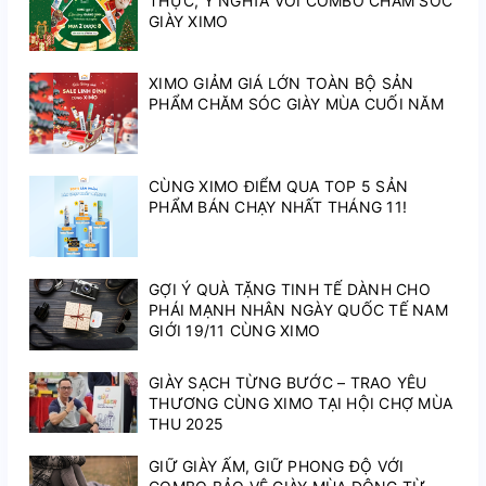
THỰC, Ý NGHĨA VỚI COMBO CHĂM SÓC
GIÀY XIMO
XIMO GIẢM GIÁ LỚN TOÀN BỘ SẢN
PHẨM CHĂM SÓC GIÀY MÙA CUỐI NĂM
CÙNG XIMO ĐIỂM QUA TOP 5 SẢN
PHẨM BÁN CHẠY NHẤT THÁNG 11!
GỢI Ý QUÀ TẶNG TINH TẾ DÀNH CHO
PHÁI MẠNH NHÂN NGÀY QUỐC TẾ NAM
GIỚI 19/11 CÙNG XIMO
GIÀY SẠCH TỪNG BƯỚC – TRAO YÊU
THƯƠNG CÙNG XIMO TẠI HỘI CHỢ MÙA
THU 2025
GIỮ GIÀY ẤM, GIỮ PHONG ĐỘ VỚI