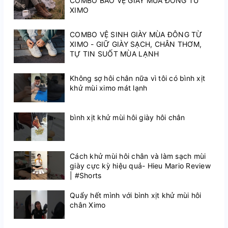
COMBO BẢO VỆ GIÀY MÙA ĐÔNG TỪ
XIMO
COMBO VỆ SINH GIÀY MÙA ĐÔNG TỪ
XIMO - GIỮ GIÀY SẠCH, CHÂN THƠM,
TỰ TIN SUỐT MÙA LẠNH
Không sợ hôi chân nữa vì tôi có bình xịt
khử mùi ximo mát lạnh
bình xịt khử mùi hôi giày hôi chân
Cách khử mùi hôi chân và làm sạch mùi
giày cực kỳ hiệu quả- Hieu Mario Review
| #Shorts
Quẩy hết mình với bình xịt khử mùi hôi
chân Ximo