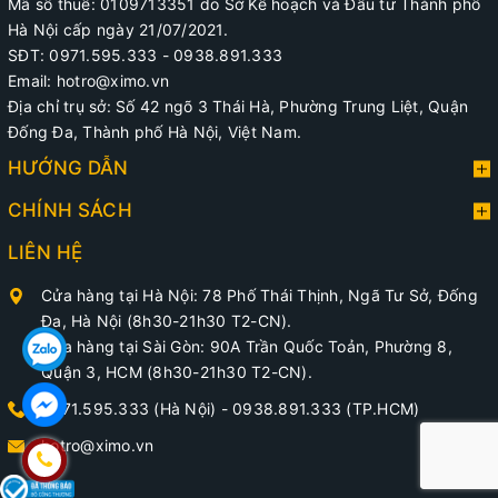
Mã số thuế: 0109713351 do Sở Kế hoạch và Đầu tư Thành phố
Hà Nội cấp ngày 21/07/2021.
SĐT: 0971.595.333 - 0938.891.333
Email: hotro@ximo.vn
Địa chỉ trụ sở: Số 42 ngõ 3 Thái Hà, Phường Trung Liệt, Quận
Đống Đa, Thành phố Hà Nội, Việt Nam.
HƯỚNG DẪN
CHÍNH SÁCH
LIÊN HỆ
Cửa hàng tại Hà Nội: 78 Phố Thái Thịnh, Ngã Tư Sở, Đống
Đa, Hà Nội (8h30-21h30 T2-CN).
Cửa hàng tại Sài Gòn: 90A Trần Quốc Toản, Phường 8,
Quận 3, HCM (8h30-21h30 T2-CN).
0971.595.333 (Hà Nội)
-
0938.891.333 (TP.HCM)
hotro@ximo.vn