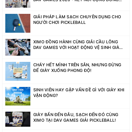
SINH VIÊN NĂNG ĐỘNG
GIẢI PHÁP LÀM SẠCH CHUYÊN DỤNG CHO
NGƯỜI CHƠI PICKLEBALL
XIMO ĐỒNG HÀNH CÙNG GIẢI CẦU LÔNG
DAV GAMES VỚI HOẠT ĐỘNG VỆ SINH GIÀY
MIỄN PHÍ
CHÁY HẾT MÌNH TRÊN SÂN, NHƯNG ĐỪNG
ĐỂ GIÀY XUỐNG PHONG ĐỘ!
SINH VIÊN HAY GẶP VẤN ĐỀ GÌ VỚI GIÀY KHI
VẬN ĐỘNG?
GIÀY BẨN ĐẾN ĐÂU, SẠCH ĐẾN ĐÓ CÙNG
XIMO TẠI DAV GAMES GIẢI PICKLEBALL!