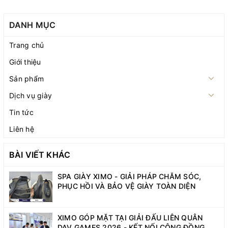
DANH MỤC
Trang chủ
Giới thiệu
Sản phẩm
Dịch vụ giày
Tin tức
Liên hệ
BÀI VIẾT KHÁC
SPA GIÀY XIMO - GIẢI PHÁP CHĂM SÓC,
PHỤC HỒI VÀ BẢO VỆ GIÀY TOÀN DIỆN
XIMO GÓP MẶT TẠI GIẢI ĐẤU LIÊN QUÂN
DAV GAMES 2026 - KẾT NỐI CỘNG ĐỒNG