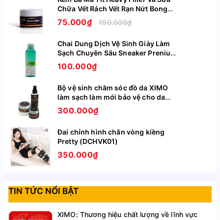
Chữa Vết Rách Vết Rạn Nứt Bong
Tróc Trên Da Giày Ghế Túi Ví XIMO
75.000₫
150.000₫
XI09
Chai Dung Dịch Vệ Sinh Giày Làm
Sạch Chuyên Sâu Sneaker Prenium
Thương hiệu: XIMO
XIMO XI05
100.000₫
Bộ vệ sinh chăm sóc đồ da XIMO
Kích thước: 
9,5cm (CD) x 3.2cm (CR) x 1.8cm 
làm sạch làm mới bảo vệ cho da
(CC)
giày, túi ví, áo, ghế da BCHG04
300.000₫
Đai chỉnh hình chân vòng kiềng
Màu sắc: Màu gỗ đen tự nhiên
Pretty (DCHVK01)
350.000₫
Thời hạn sử dụng: 3 năm
TIN TỨC NỔI BẬT
Phạm vi sử dụng: Sử dụng để vệ sinh cho mọi 
XIMO: Thương hiệu chất lượng về lĩnh vực
loại giày