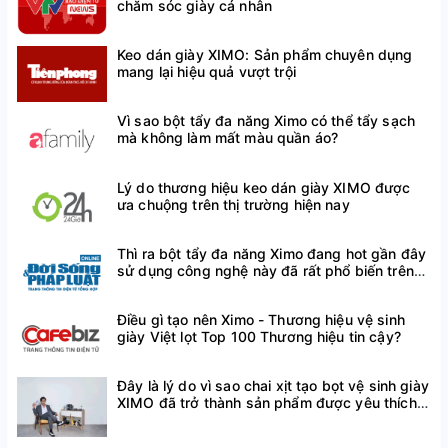
chăm sóc giày cá nhân
Keo dán giày XIMO: Sản phẩm chuyên dụng
Sản xuất: Trung Quốc
mang lại hiệu quả vượt trội
Vì sao bột tẩy đa năng Ximo có thể tẩy sạch
Công ty chịu trách nhiệm hàng hóa: Công ty 
mà không làm mất màu quần áo?
TNHH Xuất nhập khẩu và vận tải Poseidon 
Lý do thương hiệu keo dán giày XIMO được
logistic. 
ưa chuộng trên thị trường hiện nay
Thì ra bột tẩy đa năng Ximo đang hot gần đây
Đ/c: Đội 1, thôn Lạc Thị, xã Ngọc Hồi, huyện 
sử dụng công nghệ này đã rất phổ biến trên
thế giới
Thanh Trì, tp. Hà Nội
Điều gì tạo nên Ximo - Thương hiệu vệ sinh
giày Việt lọt Top 100 Thương hiệu tin cậy?
NSX: 28/07/2023, HSD: 27/07/2026
Đây là lý do vì sao chai xịt tạo bọt vệ sinh giày
XIMO đã trở thành sản phẩm được yêu thích
trên Shopee
Lô sản xuất: 20230705001VN