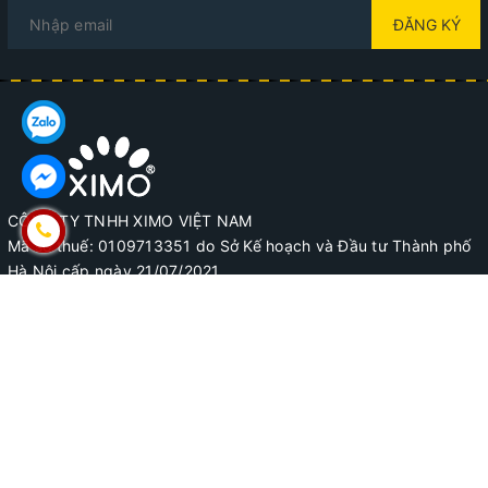
ĐĂNG KÝ
Làm sạch dễ dàng: Bàn chải có lông nhựa PP 
cứng và lông heo mềm mại, giúp loại bỏ bụi bẩn, 
dầu mỡ và vết bẩn một cách dễ dàng từ bề mặt 
giày vải sneaker.
Bảo vệ chất liệu: Lông heo tự nhiên giúp đánh 
CÔNG TY TNHH XIMO VIỆT NAM
Mã số thuế: 0109713351 do Sở Kế hoạch và Đầu tư Thành phố
bóng và bảo vệ chất liệu vải sneaker mà không 
Hà Nội cấp ngày 21/07/2021.
gây tổn thương.
SĐT: 0971.595.333 - 0938.891.333
Email: hotro@ximo.vn
Địa chỉ trụ sở: Số 42 ngõ 3 Thái Hà, Phường Trung Liệt, Quận
Đống Đa, Thành phố Hà Nội, Việt Nam.
HƯỚNG DẪN SỬ DỤNG
HƯỚNG DẪN
CHÍNH SÁCH