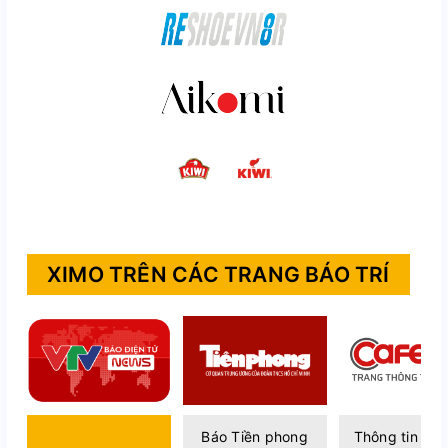
XIMO TRÊN CÁC TRANG BÁO TRÍ
Báo điện tử VTV
Báo Tiền phong
Thông tin Caf