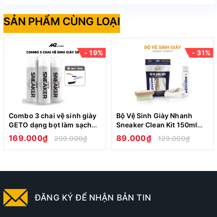
SẢN PHẨM CÙNG LOẠI
Địa chỉ tổ chức sản xuất: Cụm CN Cầu Nổi, Xã 
An Khánh, Hoài Đức, Hà Nội Xã An Khánh 
- 19%
- 31%
Huyện Hoài Đức Hà Nội
Combo 3 chai vệ sinh giày
Bộ Vệ Sinh Giày Nhanh
GETO dạng bọt làm sạch
Sneaker Clean Kit 150ml
CÔNG DỤNG CỦA BÀN CHẢI ĐÁNH 
khử mùi hôi giày
Cao Cấp Loại Bỏ Vết Bẩn
169.000₫
89.000₫
209.000₫
129.000₫
GIÀY LÔNG HEO VÀ LÔNG NHỰA PP
ĐĂNG KÝ ĐỂ NHẬN BẢN TIN