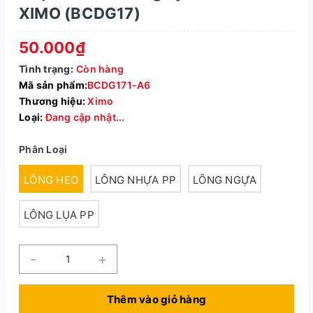
XIMO (BCDG17)
50.000₫
Tình trạng:
Còn hàng
Mã sản phẩm:
BCDG171-A6
Thương hiệu:
Ximo
Loại:
Đang cập nhật...
Phân Loại
LÔNG HEO
LÔNG NHỰA PP
LÔNG NGỰA
LÔNG LỤA PP
-
+
Thêm vào giỏ hàng