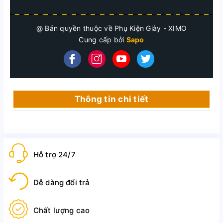
@ Bản quyền thuộc về Phụ Kiện Giày - XIMO
Cung cấp bởi
Sapo
Thông tin chi tiết
Bàn chải đánh giày lông heo & lông 
Hỗ trợ 24/7
nhựa PP bản cho giày vải và sneaker 
Dễ dàng đổi trả
XIMO - Làm sạch giày nay thật dễ dàng
Chất lượng cao