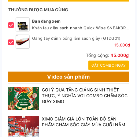
THƯỜNG ĐƯỢC MUA CÙNG
Bạn đang xem
Khăn lau giày sạch nhanh Quick Wipe SNEAK3R công nghệ Oxi Aciton
Găng tay đánh bóng làm sạch giày (GTDG01)
15.000₫
Tổng cộng:
45.000₫
ĐẶT COMBO NGAY
Video sản phẩm
GỢI Ý QUÀ TẶNG GIÁNG SINH THIẾT
THỰC, Ý NGHĨA VỚI COMBO CHĂM SÓC
GIÀY XIMO
XIMO GIẢM GIÁ LỚN TOÀN BỘ SẢN
PHẨM CHĂM SÓC GIÀY MÙA CUỐI NĂM