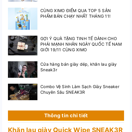
CÙNG XIMO ĐIỂM QUA TOP 5 SẢN
PHẨM BÁN CHẠY NHẤT THÁNG 11!
GỢI Ý QUÀ TẶNG TINH TẾ DÀNH CHO
PHÁI MẠNH NHÂN NGÀY QUỐC TẾ NAM
GIỚI 19/11 CÙNG XIMO
Cửa hàng bán giày dép, khăn lau giày
Sneak3r
Combo Vệ Sinh Làm Sạch Giày Sneaker
Chuyên Sâu SNEAK3R
Thông tin chi tiết
Khăn lau giày Quick Wipe SNEAK3R