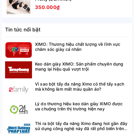
350.000₫
Khăn lau giày SNEAK3R được làm từ công thức an
toàn, không gây độc hại, không cần dùng găng tay vì
sản phẩm vô cùng lành tính.
Tin tức nổi bật
Tiết kiệm thời gian và chi phí vệ sinh giày hơn so với
các sản phẩm khác trên thị trường.
XIMO: Thương hiệu chất lượng về lĩnh vực
chăm sóc giày cá nhân
HƯỚNG DẪN SỬ DỤNG
Keo dán giày XIMO: Sản phẩm chuyên dụng
mang lại hiệu quả vượt trội
BƯỚC 1: Mở nắp và rút khăn lau giày.
BƯỚC 2 : Đặt khăn lau lên bề mặt giày và lau nhẹ
Vì sao bột tẩy đa năng Ximo có thể tẩy sạch
nhàng, để khô trong 2 phút. Đảm bảo bạn không áp
mà không làm mất màu quần áo?
lực quá mạnh để tránh gây trầy xước hoặc làm hỏng
chất liệu giày.
Lý do thương hiệu keo dán giày XIMO được
ưa chuộng trên thị trường hiện nay
BƯỚC 3: Đặt giày ở nơi thoáng mát, tránh ánh nắng
trực tiếp, tránh sử dụng máy sấy để tránh làm hỏng
Thì ra bột tẩy đa năng Ximo đang hot gần đây
chất liệu giày.
sử dụng công nghệ này đã rất phổ biến trên
thế giới