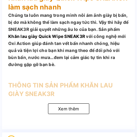
làm sạch nhanh
Chúng ta luôn mang trong mình nỗi ám ảnh giày bị bẩn,
bị dơ mà không thể làm sạch ngay tức thì. Vậy thì hãy để
SNEAK3R giải quyết những âu lo của bạn. Sản phẩm
Khăn lau giày Quick Wipe SNEAK3R
với công nghệ mới
Oxi Action giúp đánh tan vết bẩn nhanh chóng, hiệu
quả và tiện lợi cho bạn khi mang theo để đối phó với
bùn bẩn, nước mưa…đem lại cảm giác tự tin khi ra
đường gặp gỡ bạn bè.
THÔNG TIN SẢN PHẨM KHĂN LAU
GIÀY SNEAK3R
Thương hiệu: SNEAK3R
Xem thêm
Sản xuất: Trung Quốc
Địa chỉ tổ chức sản xuất: Cụm CN Cầu Nổi, Xã An
Khánh, Hoài Đức, Hà Nội Xã An Khánh Huyện Hoài