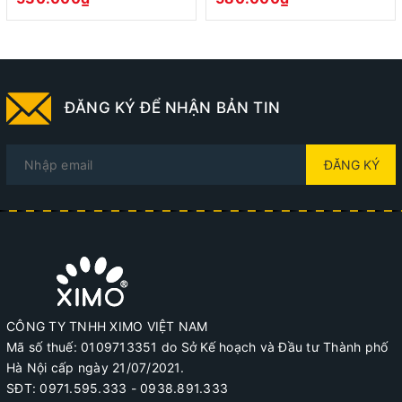
CHÍNH SÁCH BẢO HÀNH VÀ ĐỔI TRẢ
Quý khách vui lòng quay video chi tiết quá trình bóc
bưu phẩm.
ĐĂNG KÝ ĐỂ NHẬN BẢN TIN
Hỗ trợ đổi trả trong vòng 07 ngày kể từ khi quý khách
nhận được hàng, chưa qua sử dụng.
ĐĂNG KÝ
Điều kiện áp dụng: Lỗi do nhà sản xuất, không đúng
màu, không đủ số lượng sản phẩm.
Trường hợp từ chối đổi trả: Quá thời gian 07 ngày từ
khi nhận hàng, không phải sản phẩm của shop, sản
phẩm đã qua sử dụng.
Hỗ trợ đổi trong trường hợp quý khách đặt nhầm,
CÔNG TY TNHH XIMO VIỆT NAM
không hợp mẫu mã.
Mã số thuế: 0109713351 do Sở Kế hoạch và Đầu tư Thành phố
Hà Nội cấp ngày 21/07/2021.
SĐT: 0971.595.333 - 0938.891.333