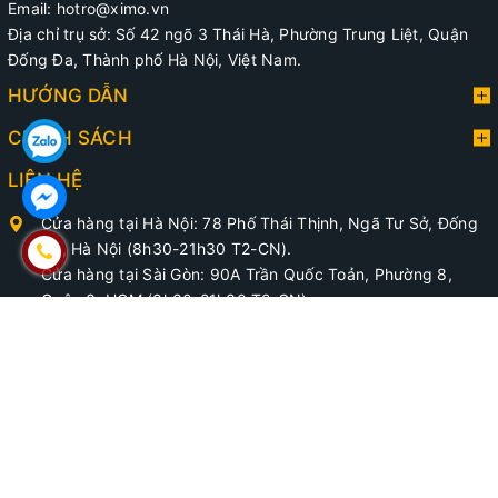
Trong quá trình phục vụ có thể phát sinh sai sót từ khi
Email: hotro@ximo.vn
kiểm tra, đóng hàng, vận chuyển. Nếu có bất kỳ điều gì
Địa chỉ trụ sở: Số 42 ngõ 3 Thái Hà, Phường Trung Liệt, Quận
cần được giải đáp, quý khách vui lòng nhắn tin hoặc
Đống Đa, Thành phố Hà Nội, Việt Nam.
liên hệ hotline: 0911.060.333 để được XIMO tư vấn và
HƯỚNG DẪN
hỗ trợ.
CHÍNH SÁCH
LIÊN HỆ
Cảm ơn Quý Khách đã tin tưởng sử dụng các sản phẩm
của XIMO.
Cửa hàng tại Hà Nội: 78 Phố Thái Thịnh, Ngã Tư Sở, Đống
Đa, Hà Nội (8h30-21h30 T2-CN).
Cửa hàng tại Sài Gòn: 90A Trần Quốc Toản, Phường 8,
Quận 3, HCM (8h30-21h30 T2-CN).
0971.595.333 (Hà Nội)
-
0938.891.333 (TP.HCM)
hotro@ximo.vn