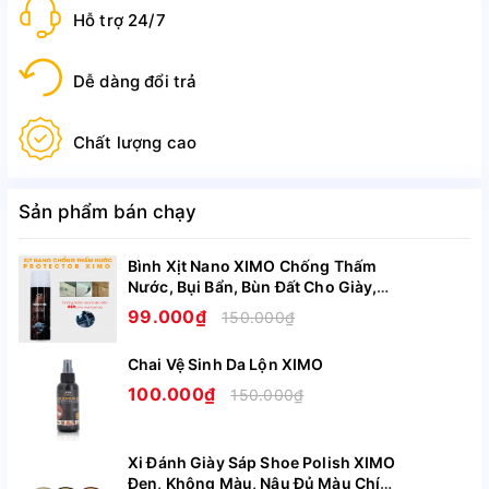
Đức Hà Nội
Hỗ trợ 24/7
Công ty chịu trách nhiệm hàng hóa: Công ty TNHH
Xuất nhập khẩu và vận tải Poseidon logistic. Đ/c: Đội
Dễ dàng đổi trả
1, thôn Lạc Thị, xã Ngọc Hồi, huyện Thanh Trì, tp. Hà
Nội.
Chất lượng cao
NSX: 28/07/2023
HSD: 27/07/2026.
Sản phẩm bán chạy
Lô sản xuất: 20230705001VN
Bình Xịt Nano XIMO Chống Thấm
Nước, Bụi Bẩn, Bùn Đất Cho Giày,
Dòng sản phẩm: Khăn lau giày
Túi, Áo, Mũ Nón Cao Cấp XI11
99.000₫
150.000₫
Kiểu dáng: Dạng túi
Chai Vệ Sinh Da Lộn XIMO
Phân loại: 12 khăn lau và 32 khăn lau
100.000₫
150.000₫
Chất liệu: Vải không dệt
Mùi hương thơm nhẹ, tự nhiên
Xi Đánh Giày Sáp Shoe Polish XIMO
Đen, Không Màu, Nâu Đủ Màu Chính