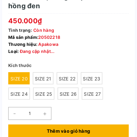
hồng đen
450.000₫
Tình trạng:
Còn hàng
Mã sản phẩm:
20502218
Thương hiệu:
Apakowa
Loại:
Đang cập nhật...
Kích thước
SIZE 20
SIZE 21
SIZE 22
SIZE 23
SIZE 24
SIZE 25
SIZE 26
SIZE 27
-
+
Thêm vào giỏ hàng