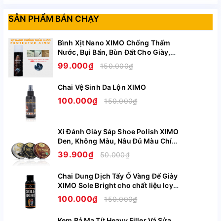
SẢN PHẨM BÁN CHẠY
Bình Xịt Nano XIMO Chống Thấm
Nước, Bụi Bẩn, Bùn Đất Cho Giày,
Túi, Áo, Mũ Nón Cao Cấp XI11
99.000₫
150.000₫
Xem thêm
Chai Vệ Sinh Da Lộn XIMO
100.000₫
150.000₫
Xi Đánh Giày Sáp Shoe Polish XIMO
Đen, Không Màu, Nâu Đủ Màu Chính
Chất liệu đế TPU giúp giảm áp lực mặt đất lên bàn
Hãng XI08
39.900₫
50.000₫
chân
Mềm mại, mịn màng, thoáng khí tạo cảm giác thoải mái
Chai Dung Dịch Tẩy Ố Vàng Đế Giày
cho bàn chân khi sử dụng.
XIMO Sole Bright cho chất liệu Icy
Cao Su Nhựa Boost XI07
Lót giày làm bằng chất liệu da thật bền bỉ không bị nổ,
100.000₫
150.000₫
chống nước.
Kem Bả Ma Tít Heavy Filler Vá Sửa