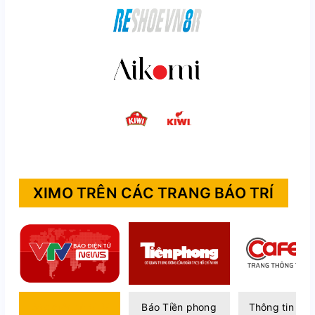
XIMO TRÊN CÁC TRANG BÁO TRÍ
Báo điện tử VTV
Báo Tiền phong
Thông tin Caf