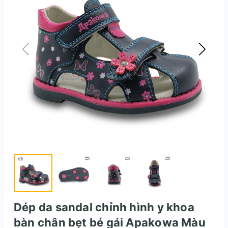
Dép da sandal chỉnh hình y khoa
bàn chân bẹt bé gái Apakowa Màu