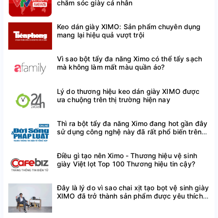
chăm sóc giày cá nhân
Keo dán giày XIMO: Sản phẩm chuyên dụng
mang lại hiệu quả vượt trội
Vì sao bột tẩy đa năng Ximo có thể tẩy sạch
mà không làm mất màu quần áo?
Lý do thương hiệu keo dán giày XIMO được
ưa chuộng trên thị trường hiện nay
Thì ra bột tẩy đa năng Ximo đang hot gần đây
sử dụng công nghệ này đã rất phổ biến trên
thế giới
Điều gì tạo nên Ximo - Thương hiệu vệ sinh
giày Việt lọt Top 100 Thương hiệu tin cậy?
Đây là lý do vì sao chai xịt tạo bọt vệ sinh giày
Size 21(13,3cm) - chiều dài bàn chân:12,3cm
XIMO đã trở thành sản phẩm được yêu thích
trên Shopee
Size 22(14cm) - chiều dài bàn chân:13cm