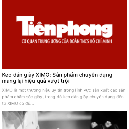
Keo dán giày XIMO: Sản phẩm chuyên dụng
mang lại hiệu quả vượt trội
XIMO là một thương hiệu uy tín trong lĩnh vực sản xuất các sản
phẩm chăm sóc giày, trong đó keo dán giày chuyên dụng đến
t
từ XIMO có đủ...
d