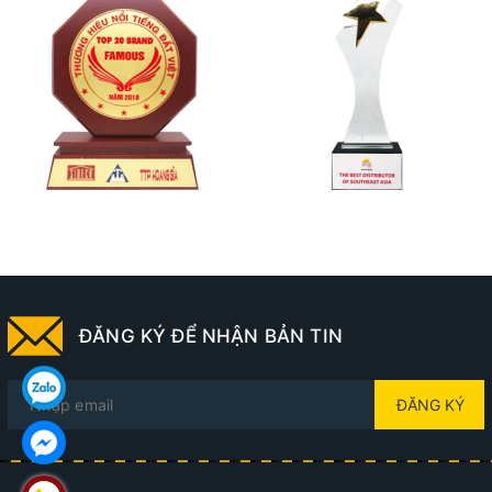
ĐĂNG KÝ ĐỂ NHẬN BẢN TIN
ĐĂNG KÝ