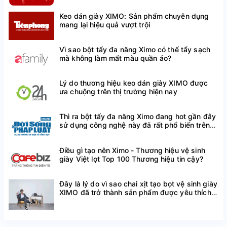
Keo dán giày XIMO: Sản phẩm chuyên dụng
Size 22(14cm) - chiều dài bàn chân:13cm
mang lại hiệu quả vượt trội
Size 23(14,7cm) - chiều dài bàn chân:13,7cm
Vì sao bột tẩy đa năng Ximo có thể tẩy sạch
Size 24(15,4cm) - chiều dài bàn chân:14,4cm
mà không làm mất màu quần áo?
Size 25(16,2cm) - chiều dài bàn chân:15,2cm
Lý do thương hiệu keo dán giày XIMO được
ưa chuộng trên thị trường hiện nay
Size 26(16,8cm) - chiều dài bàn chân:15,8cm
Đối tượng sử dụng
Thì ra bột tẩy đa năng Ximo đang hot gần đây
sử dụng công nghệ này đã rất phổ biến trên
Giày chỉnh hình y khoa GCHB05 dùng cho bé trai có các
thế giới
dấu hiệu bàn chân bẹt hoặc muốn phòng ngừa nguy cơ bị
Điều gì tạo nên Ximo - Thương hiệu vệ sinh
bàn chân bẹt
giày Việt lọt Top 100 Thương hiệu tin cậy?
Tác dụng nổi bật
Đây là lý do vì sao chai xịt tạo bọt vệ sinh giày
Thiết kế vòm nhô cao phù hợp có tác dụng nâng đỡ
XIMO đã trở thành sản phẩm được yêu thích
vòm, cân bằng lực giúp bé đi lại nhẹ nhàng hơn.
trên Shopee
Giữ ổn định cấu trúc vòm bàn chân của trẻ khi vận
động.