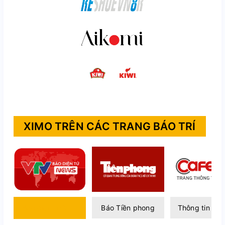
XIMO TRÊN CÁC TRANG BÁO TRÍ
Báo điện tử VTV
Báo Tiền phong
Thông tin Caf