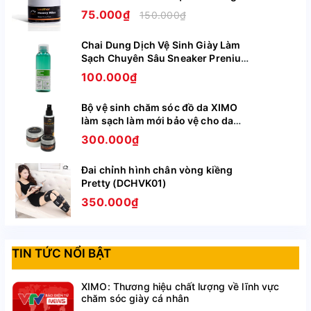
Lô sản xuất: 20230705001VN
Tróc Trên Da Giày Ghế Túi Ví XIMO
75.000₫
150.000₫
XI09
Chai Dung Dịch Vệ Sinh Giày Làm
Sạch Chuyên Sâu Sneaker Prenium
XIMO XI05
100.000₫
Bộ vệ sinh chăm sóc đồ da XIMO
làm sạch làm mới bảo vệ cho da
giày, túi ví, áo, ghế da BCHG04
300.000₫
Đai chỉnh hình chân vòng kiềng
Pretty (DCHVK01)
350.000₫
TIN TỨC NỔI BẬT
XIMO: Thương hiệu chất lượng về lĩnh vực
chăm sóc giày cá nhân
Size 21(13,3cm) - chiều dài bàn chân:12,3cm