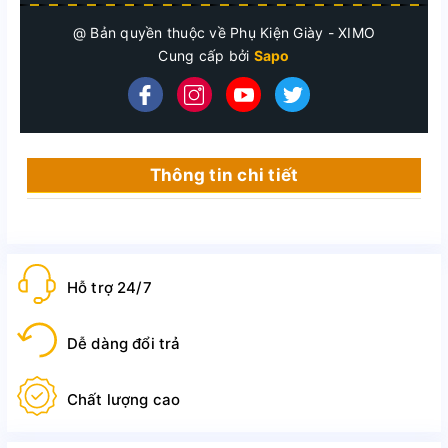
@ Bản quyền thuộc về Phụ Kiện Giày - XIMO
Cung cấp bởi
Sapo
Thông tin chi tiết
Giày Chỉnh Hình Y Khoa Hỗ Trợ Bàn
Chân Bẹt Apakowa - Nga chính
hãng
Hỗ trợ 24/7
Dễ dàng đổi trả
Chất liệu đế TPU giúp giảm áp lực mặt đất lên bàn
chân
Chất lượng cao
Mềm mại, mịn màng, thoáng khí tạo cảm giác thoải mái
cho bàn chân khi sử dụng.