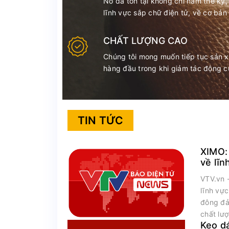
Nó đã tồn tại không chỉ năm thế kỷ,
lĩnh vực sắp chữ điện tử, về cơ bản
CHẤT LƯỢNG CAO
Chúng tôi mong muốn tiếp tục sản 
hàng đầu trong khi giảm tác động c
TIN TỨC
XIMO:
về lĩn
nhân
VTV.vn 
lĩnh vự
đông đả
chất lư
Keo d