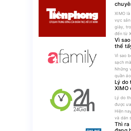
chuyê
vượt t
XIMO là 
vực sản
giày, t
đến từ 
Vì sao
thể t
màu q
Vì sao b
sạch mà
Những v
quần áo 
Lý do 
XIMO 
trường
Lý do t
được ưa
Hiện nay
và dán s
Thì ra
đang 