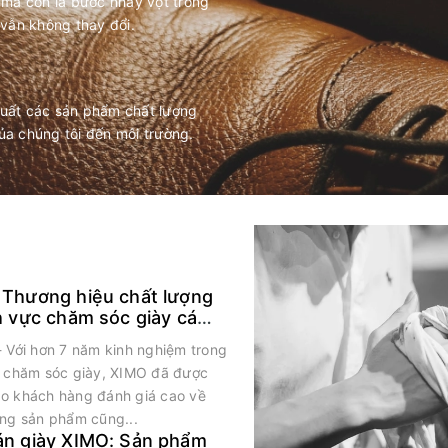
 mà còn là bước nhảy vọt trong
 vẫn không thay đổi.
xuất các sản phẩm chất lượng
ủa chúng tôi đến môi trường.
 Thương hiệu chất lượng
h vực chăm sóc giày cá
- Với hơn 7 năm kinh nghiệm trong
c chăm sóc giày, XIMO đã được
o khách hàng đánh giá cao về
ợng sản phẩm cũng...
án giày XIMO: Sản phẩm