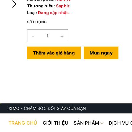
Thương hiệu:
Saphir
Loại:
Đang cập nhật...
SỐ LƯỢNG
-
+
Mua ngay
Thêm vào giỏ hàng
XIMO - CHĂM SÓC ĐÔI GIÀY CỦA BẠN
TRANG CHỦ
GIỚI THIỆU
SẢN PHẨM
DỊCH VỤ 