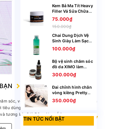
Kem Bả Ma Tít Heavy
Filler Vá Sửa Chữa
Vết Rách Vết Rạn Nứt
75.000₫
Bong Tróc Trên Da
150.000₫
Giày Ghế Túi Ví
XIMO XI09
Chai Dung Dịch Vệ
Sinh Giày Làm Sạch
Chuyên Sâu Sneaker
100.000₫
Prenium XIMO XI05
Bộ vệ sinh chăm sóc
đồ da XIMO làm
sạch làm mới bảo vệ
300.000₫
cho da giày, túi ví,
áo, ghế da BCHG04
 BẠN
Đai chỉnh hình chân
vòng kiềng Pretty
(DCHVK01)
350.000₫
ăm sóc, vệ sinh và bảo quản giày. Với 7 năm kinh
iêu dùng tin tưởng và đón nhận, hiện đang là
và tương lai sẽ là Đông Nam Á."
TIN TỨC NỔI BẬT
hêm