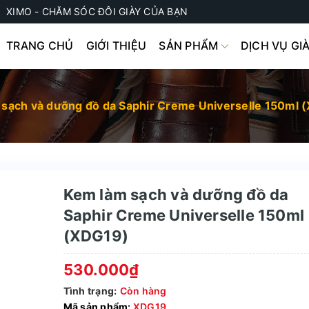
XIMO - CHĂM SÓC ĐÔI GIÀY CỦA BẠN
TRANG CHỦ
GIỚI THIỆU
SẢN PHẨM
DỊCH VỤ GI
sạch và dưỡng đồ da Saphir Creme Universelle 150ml 
Kem làm sạch và dưỡng đồ da
Saphir Creme Universelle 150ml
(XDG19)
530.000₫
Tình trạng:
Còn hàng
Mã sản phẩm:
XDG19