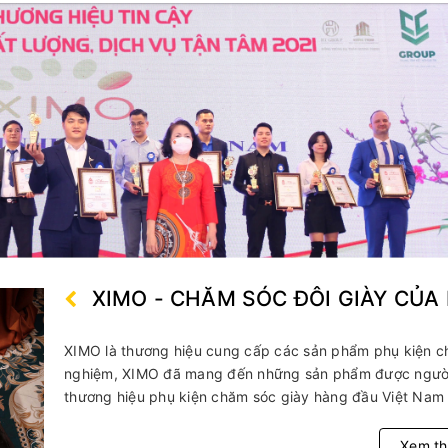
ày sneaker
y
n
ung
ao
 giày
giày
iãn giày
pa giày
XIMO - CHĂM SÓC ĐÔI GIÀY CỦA
XIMO là thương hiệu cung cấp các sản phẩm phụ kiện ch
nghiệm, XIMO đã mang đến những sản phẩm được người t
thương hiệu phụ kiện chăm sóc giày hàng đầu Việt Nam 
Xem t