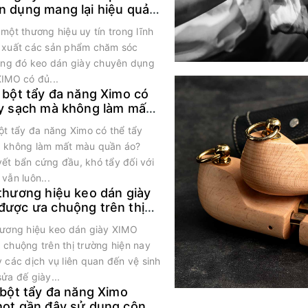
n dụng mang lại hiệu quả
rội
một thương hiệu uy tín trong lĩnh
 xuất các sản phẩm chăm sóc
rong đó keo dán giày chuyên dụng
XIMO có đủ...
 bột tẩy đa năng Ximo có
ẩy sạch mà không làm mất
uần áo?
ột tẩy đa năng Ximo có thể tẩy
 không làm mất màu quần áo?
ết bẩn cứng đầu, khó tẩy đối với
vẫn luôn...
thương hiệu keo dán giày
được ưa chuộng trên thị
 hiện nay
hương hiệu keo dán giày XIMO
 chuộng trên thị trường hiện nay
 các dịch vụ liên quan đến vệ sinh
ửa đế giày...
 bột tẩy đa năng Ximo
hot gần đây sử dụng công