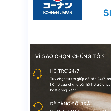
VÌ SAO CHỌN CHÚNG TÔI?
HỖ TRỢ 24/7
Tùy chọn tự trợ giúp có sẵn 24/7, nơ
hỗ trợ của chúng tôi, hỗ trợ trò chu
hoạt động 24/7.
DỄ DÀNG ĐỔI TRẢ