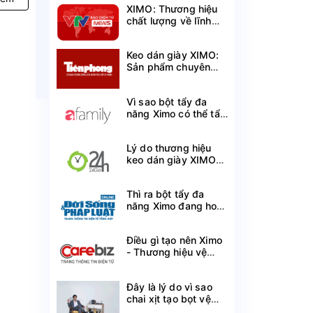
XIMO: Thương hiệu
chất lượng về lĩnh
vực chăm sóc giày
cá nhân
Keo dán giày XIMO:
Sản phẩm chuyên
dụng mang lại hiệu
quả vượt trội
Vì sao bột tẩy đa
năng Ximo có thể tẩy
sạch mà không làm
mất màu quần áo?
Lý do thương hiệu
keo dán giày XIMO
được ưa chuộng trên
thị trường hiện nay
Thì ra bột tẩy đa
năng Ximo đang hot
gần đây sử dụng
công nghệ này đã rất
Điều gì tạo nên Ximo
phổ biến trên thế giới
- Thương hiệu vệ
sinh giày Việt lọt Top
100 Thương hiệu tin
Đây là lý do vì sao
cậy?
chai xịt tạo bọt vệ
sinh giày XIMO đã