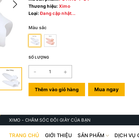
Thương hiệu:
Ximo
Loại:
Đang cập nhật...
Màu sắc
SỐ LƯỢNG
-
+
Mua ngay
Thêm vào giỏ hàng
XIMO - CHĂM SÓC ĐÔI GIÀY CỦA BẠN
TRANG CHỦ
GIỚI THIỆU
SẢN PHẨM
DỊCH VỤ 