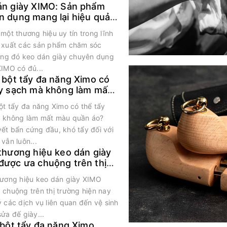
án giày XIMO: Sản phẩm
n dụng mang lại hiệu quả
rội
một thương hiệu uy tín trong lĩnh
 xuất các sản phẩm chăm sóc
rong đó keo dán giày chuyên dụng
XIMO có đủ...
 bột tẩy đa năng Ximo có
ẩy sạch mà không làm mất
uần áo?
ột tẩy đa năng Ximo có thể tẩy
 không làm mất màu quần áo?
ết bẩn cứng đầu, khó tẩy đối với
vẫn luôn...
thương hiệu keo dán giày
được ưa chuộng trên thị
 hiện nay
hương hiệu keo dán giày XIMO
 chuộng trên thị trường hiện nay
 các dịch vụ liên quan đến vệ sinh
ửa đế giày...
 bột tẩy đa năng Ximo