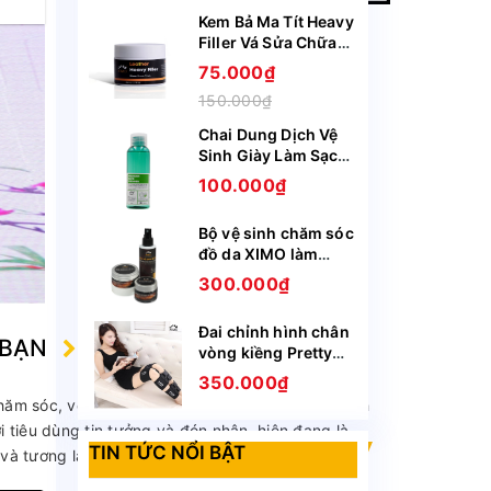
Kem Bả Ma Tít Heavy
Filler Vá Sửa Chữa
Vết Rách Vết Rạn Nứt
75.000₫
Bong Tróc Trên Da
150.000₫
Giày Ghế Túi Ví
XIMO XI09
Chai Dung Dịch Vệ
Sinh Giày Làm Sạch
Chuyên Sâu Sneaker
100.000₫
Prenium XIMO XI05
Bộ vệ sinh chăm sóc
đồ da XIMO làm
sạch làm mới bảo vệ
300.000₫
cho da giày, túi ví,
áo, ghế da BCHG04
Đai chỉnh hình chân
 BẠN
vòng kiềng Pretty
(DCHVK01)
350.000₫
ăm sóc, vệ sinh và bảo quản giày. Với 7 năm kinh
iêu dùng tin tưởng và đón nhận, hiện đang là
TIN TỨC NỔI BẬT
và tương lai sẽ là Đông Nam Á."