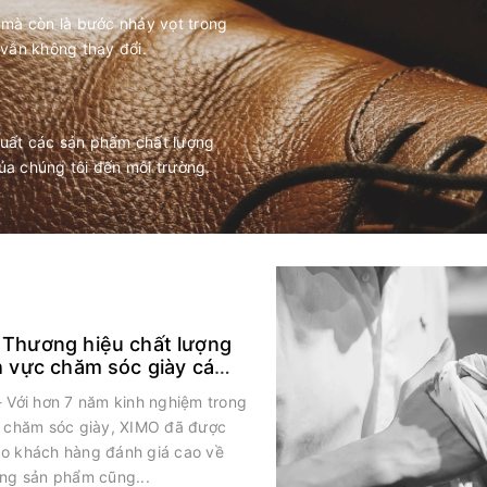
 mà còn là bước nhảy vọt trong
 vẫn không thay đổi.
xuất các sản phẩm chất lượng
ủa chúng tôi đến môi trường.
 Thương hiệu chất lượng
h vực chăm sóc giày cá
- Với hơn 7 năm kinh nghiệm trong
c chăm sóc giày, XIMO đã được
o khách hàng đánh giá cao về
ợng sản phẩm cũng...