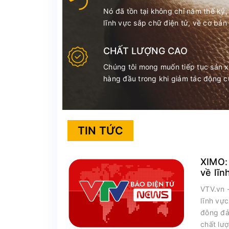
Nó đã tồn tại không chỉ năm thế kỷ,
lĩnh vực sắp chữ điện tử, về cơ bản
CHẤT LƯỢNG CAO
Chúng tôi mong muốn tiếp tục sản 
hàng đầu trong khi giảm tác động c
TIN TỨC
XIMO:
về lĩn
nhân
VTV.vn 
lĩnh vự
đông đả
chất lư