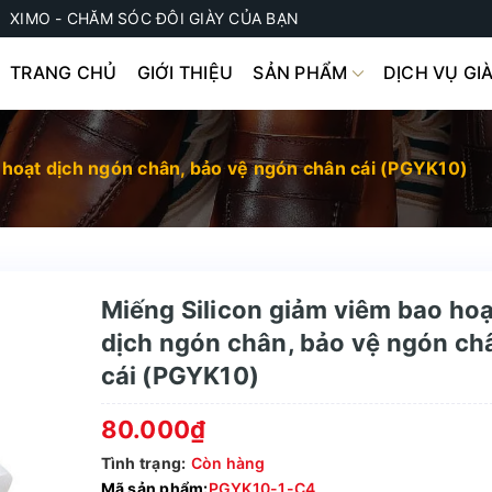
XIMO - CHĂM SÓC ĐÔI GIÀY CỦA BẠN
TRANG CHỦ
GIỚI THIỆU
SẢN PHẨM
DỊCH VỤ GI
 hoạt dịch ngón chân, bảo vệ ngón chân cái (PGYK10)
Miếng Silicon giảm viêm bao ho
dịch ngón chân, bảo vệ ngón ch
cái (PGYK10)
80.000₫
Tình trạng:
Còn hàng
Mã sản phẩm:
PGYK10-1-C4