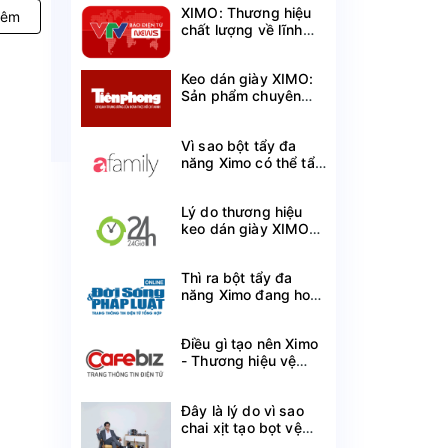
XIMO: Thương hiệu
hêm
chất lượng về lĩnh
vực chăm sóc giày
cá nhân
Keo dán giày XIMO:
Sản phẩm chuyên
dụng mang lại hiệu
quả vượt trội
Vì sao bột tẩy đa
năng Ximo có thể tẩy
sạch mà không làm
mất màu quần áo?
Lý do thương hiệu
keo dán giày XIMO
được ưa chuộng trên
thị trường hiện nay
Thì ra bột tẩy đa
năng Ximo đang hot
gần đây sử dụng
công nghệ này đã rất
Điều gì tạo nên Ximo
phổ biến trên thế giới
- Thương hiệu vệ
sinh giày Việt lọt Top
100 Thương hiệu tin
Đây là lý do vì sao
cậy?
chai xịt tạo bọt vệ
sinh giày XIMO đã