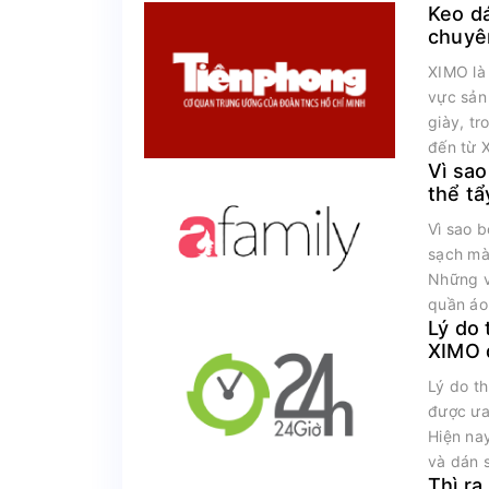
Keo d
chuyê
vượt t
XIMO là 
vực sản
giày, t
đến từ 
Vì sao
thể t
màu q
Vì sao b
sạch mà
Những v
quần áo 
Lý do 
XIMO 
trường
Lý do t
được ưa
Hiện nay
và dán s
Thì ra