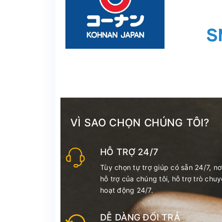
VÌ SAO CHỌN CHÚNG TÔI?
HỖ TRỢ 24/7
Tùy chọn tự trợ giúp có sẵn 24/7, nơ
hỗ trợ của chúng tôi, hỗ trợ trò chu
hoạt động 24/7.
DỄ DÀNG ĐỔI TRẢ