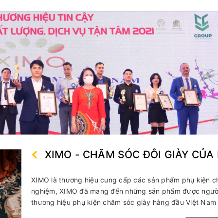
ày sneaker
y
n
ung
ao
 giày
giày
iãn giày
pa giày
XIMO - CHĂM SÓC ĐÔI GIÀY CỦA
XIMO là thương hiệu cung cấp các sản phẩm phụ kiện ch
nghiệm, XIMO đã mang đến những sản phẩm được người t
thương hiệu phụ kiện chăm sóc giày hàng đầu Việt Nam 