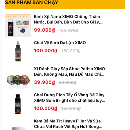
SẢN PHẨM BÁN CHẠY
Mã sản phẩm: CGFG06
Sản xuất: Trung Quốc
Bình Xịt Nano XIMO Chống Thấm
Nước, Bụi Bẩn, Bùn Đất Cho Giày,
Công ty chịu trách nhiệm hàng hóa: Công ty TNHH
Túi, Áo, Mũ Nón Cao Cấp XI11
Xuất nhập khẩu và vận tải Poseidon logistic.
99.000₫
150.000₫
Đ/c: Đội 1, thôn Lạc Thị, xã Ngọc Hồi, huyện Thanh Trì,
Xem thêm
Chai Vệ Sinh Da Lộn XIMO
tp. Hà Nội
100.000₫
150.000₫
NSX: 28/07/2023, HSD: 27/07/2026
Lô sản xuất: 20230705001VN
Xi Đánh Giày Sáp Shoe Polish XIMO
Địa chỉ tổ chức sản xuất: Cụm CN Cầu Nổi, Xã An
Đen, Không Màu, Nâu Đủ Màu Chính
Khánh, Hoài Đức, Hà Nội Xã An Khánh Huyện Hoài Đức
Hãng XI08
39.900₫
50.000₫
Hà Nội
Chai Dung Dịch Tẩy Ố Vàng Đế Giày
Lưu ý: Nên chọn Shoetree nhỏ hơn size giày bạn đi 1-
XIMO Sole Bright cho chất liệu Icy
2 size tùy form giày.
Cao Su Nhựa Boost XI07
100.000₫
150.000₫
Kem Bả Ma Tít Heavy Filler Vá Sửa
Chữa Vết Rách Vết Rạn Nứt Bong