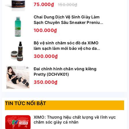
Tróc Trên Da Giày Ghế Túi Ví XIMO
75.000₫
150.000₫
XI09
Chai Dung Dịch Vệ Sinh Giày Làm
Sạch Chuyên Sâu Sneaker Prenium
XIMO XI05
100.000₫
Bộ vệ sinh chăm sóc đồ da XIMO
làm sạch làm mới bảo vệ cho da
giày, túi ví, áo, ghế da BCHG04
300.000₫
Đai chỉnh hình chân vòng kiềng
Pretty (DCHVK01)
350.000₫
TIN TỨC NỔI BẬT
XIMO: Thương hiệu chất lượng về lĩnh vực
chăm sóc giày cá nhân