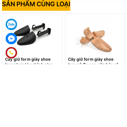
SẢN PHẨM CÙNG LOẠI
Cây giữ form giày shoe
Cây giữ form giày shoe
tree nhựa tùy chỉnh size
tree gỗ Gụ cao cấp bảo vệ
(CGFG01)
giày (CGFG03)
35.000₫
260.000₫
ĐĂNG KÝ ĐỂ NHẬN BẢN TIN
ĐĂNG KÝ