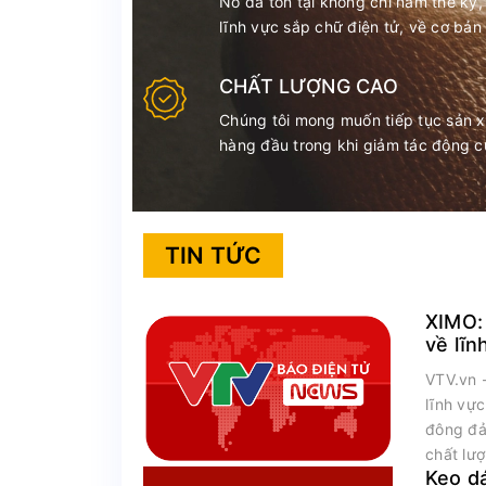
Nó đã tồn tại không chỉ năm thế kỷ,
lĩnh vực sắp chữ điện tử, về cơ bản
CHẤT LƯỢNG CAO
Chúng tôi mong muốn tiếp tục sản 
hàng đầu trong khi giảm tác động c
TIN TỨC
XIMO:
về lĩn
nhân
VTV.vn 
lĩnh vự
đông đả
chất lư
Keo d