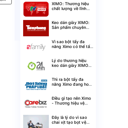
XIMO: Thương hiệu
chất lượng về lĩnh
vực chăm sóc giày
cá nhân
Keo dán giày XIMO:
Sản phẩm chuyên
dụng mang lại hiệu
quả vượt trội
Vì sao bột tẩy đa
năng Ximo có thể tẩy
sạch mà không làm
mất màu quần áo?
Lý do thương hiệu
keo dán giày XIMO
được ưa chuộng trên
thị trường hiện nay
Thì ra bột tẩy đa
năng Ximo đang hot
gần đây sử dụng
công nghệ này đã rất
Điều gì tạo nên Ximo
phổ biến trên thế giới
- Thương hiệu vệ
sinh giày Việt lọt Top
100 Thương hiệu tin
Đây là lý do vì sao
cậy?
chai xịt tạo bọt vệ
sinh giày XIMO đã