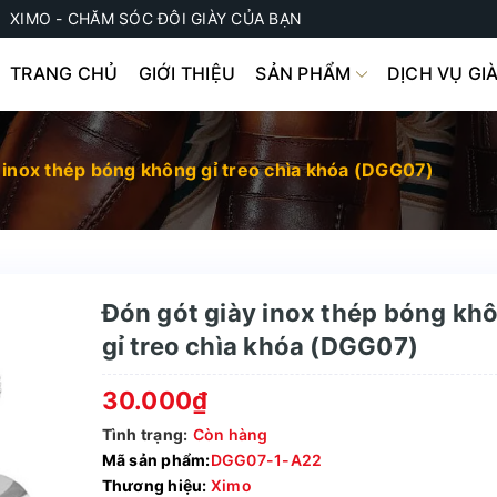
XIMO - CHĂM SÓC ĐÔI GIÀY CỦA BẠN
TRANG CHỦ
GIỚI THIỆU
SẢN PHẨM
DỊCH VỤ GI
 inox thép bóng không gỉ treo chìa khóa (DGG07)
Đón gót giày inox thép bóng kh
gỉ treo chìa khóa (DGG07)
30.000₫
Tình trạng:
Còn hàng
Mã sản phẩm:
DGG07-1-A22
Thương hiệu:
Ximo