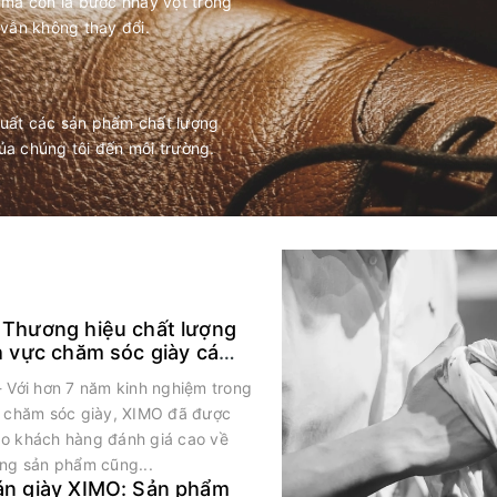
 mà còn là bước nhảy vọt trong
 vẫn không thay đổi.
xuất các sản phẩm chất lượng
ủa chúng tôi đến môi trường.
 Thương hiệu chất lượng
h vực chăm sóc giày cá
- Với hơn 7 năm kinh nghiệm trong
c chăm sóc giày, XIMO đã được
o khách hàng đánh giá cao về
ợng sản phẩm cũng...
án giày XIMO: Sản phẩm