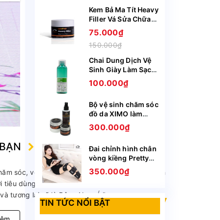
Kem Bả Ma Tít Heavy
Filler Vá Sửa Chữa
Vết Rách Vết Rạn Nứt
75.000₫
Bong Tróc Trên Da
150.000₫
Giày Ghế Túi Ví
XIMO XI09
Chai Dung Dịch Vệ
Sinh Giày Làm Sạch
Chuyên Sâu Sneaker
100.000₫
Prenium XIMO XI05
Bộ vệ sinh chăm sóc
đồ da XIMO làm
sạch làm mới bảo vệ
300.000₫
cho da giày, túi ví,
áo, ghế da BCHG04
 BẠN
Đai chỉnh hình chân
vòng kiềng Pretty
(DCHVK01)
350.000₫
ăm sóc, vệ sinh và bảo quản giày. Với 7 năm kinh
iêu dùng tin tưởng và đón nhận, hiện đang là
và tương lai sẽ là Đông Nam Á."
TIN TỨC NỔI BẬT
hêm