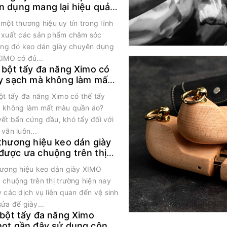
n dụng mang lại hiệu quả
rội
một thương hiệu uy tín trong lĩnh
 xuất các sản phẩm chăm sóc
rong đó keo dán giày chuyên dụng
XIMO có đủ...
 bột tẩy đa năng Ximo có
ẩy sạch mà không làm mất
uần áo?
ột tẩy đa năng Ximo có thể tẩy
 không làm mất màu quần áo?
ết bẩn cứng đầu, khó tẩy đối với
vẫn luôn...
thương hiệu keo dán giày
được ưa chuộng trên thị
 hiện nay
hương hiệu keo dán giày XIMO
 chuộng trên thị trường hiện nay
 các dịch vụ liên quan đến vệ sinh
ửa đế giày...
 bột tẩy đa năng Ximo
hot gần đây sử dụng công