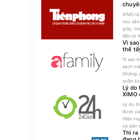
chuyê
vượt t
XIMO là 
vực sản
giày, t
đến từ 
Vì sao
thể t
màu q
Vì sao b
sạch mà
Những v
quần áo 
Lý do 
XIMO 
trường
Lý do t
được ưa
Hiện nay
và dán s
Thì ra
đang 