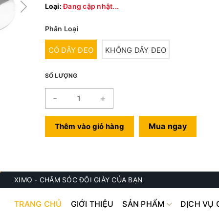
Loại:
Đang cập nhật...
Phân Loại
CÓ DÂY ĐEO
KHÔNG DÂY ĐEO
SỐ LƯỢNG
-
+
Mua ngay
Thêm vào giỏ hàng
XIMO - CHĂM SÓC ĐÔI GIÀY CỦA BẠN
TRANG CHỦ
GIỚI THIỆU
SẢN PHẨM
DỊCH VỤ 