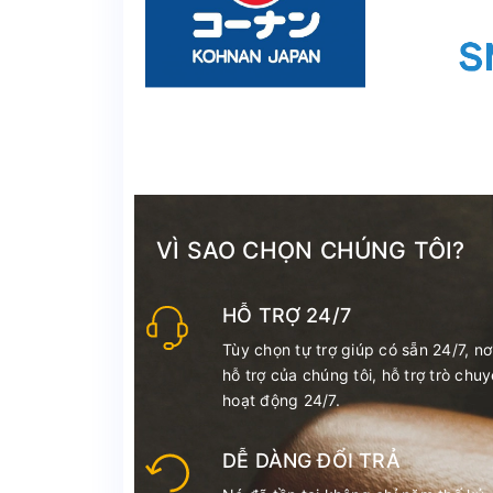
VÌ SAO CHỌN CHÚNG TÔI?
HỖ TRỢ 24/7
Tùy chọn tự trợ giúp có sẵn 24/7, nơ
hỗ trợ của chúng tôi, hỗ trợ trò chu
hoạt động 24/7.
DỄ DÀNG ĐỔI TRẢ