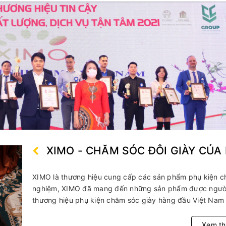
ày sneaker
y
n
ung
ao
 giày
giày
iãn giày
pa giày
XIMO - CHĂM SÓC ĐÔI GIÀY CỦA
XIMO là thương hiệu cung cấp các sản phẩm phụ kiện ch
nghiệm, XIMO đã mang đến những sản phẩm được người t
thương hiệu phụ kiện chăm sóc giày hàng đầu Việt Nam 
Xem t