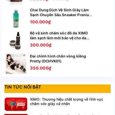
XI09
độ đàn hồi cao và khả năng thấm hút mồ hôi,
Chai Dung Dịch Vệ Sinh Giày Làm
thoáng khí tuyệt vời.
Sạch Chuyên Sâu Sneaker Prenium
XIMO XI05
Size và trọng lượng:
100.000₫
Size 36-37 – Trọng lượng 173.6g
Bộ vệ sinh chăm sóc đồ da XIMO
làm sạch làm mới bảo vệ cho da
Size 38-39 – Trọng lượng 185.3g
giày, túi ví, áo, ghế da BCHG04
300.000₫
Size 40-41 – Trọng lượng 198.5g
Đai chỉnh hình chân vòng kiềng
Size 42-43 –Trọng lượng 219g
Pretty (DCHVK01)
350.000₫
Size 43-44 – Trọng lượng 235.8g
Hướng dẫn bảo quản: Để sản phẩm ở nơi thoáng mát
TIN TỨC NỔI BẬT
Sản xuất: Trung Quốc
Địa chỉ tổ chức sản xuất: Cụm CN Cầu Nổi, Xã An
XIMO: Thương hiệu chất lượng về lĩnh vực
chăm sóc giày cá nhân
Khánh, Hoài Đức, Hà Nội Xã An Khánh Huyện Hoài
Đức Hà Nội