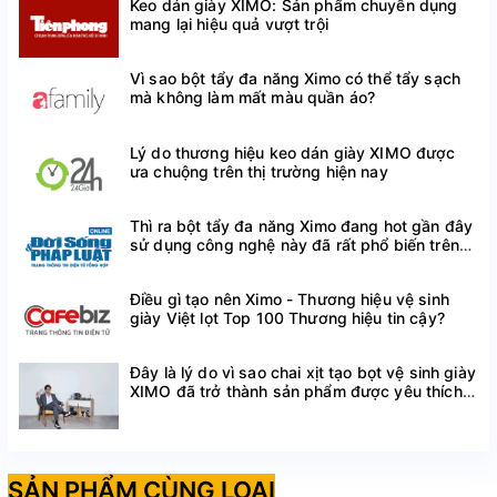
Keo dán giày XIMO: Sản phẩm chuyên dụng
Công ty chịu trách nhiệm hàng hóa: Công ty TNHH
mang lại hiệu quả vượt trội
Xuất nhập khẩu và vận tải Poseidon logistic.
Vì sao bột tẩy đa năng Ximo có thể tẩy sạch
Đ/c: Đội 1, thôn Lạc Thị, xã Ngọc Hồi, huyện Thanh Trì,
mà không làm mất màu quần áo?
tp. Hà Nội.
Lý do thương hiệu keo dán giày XIMO được
NSX: 28/07/2023, HSD: 27/07/2026
ưa chuộng trên thị trường hiện nay
Thì ra bột tẩy đa năng Ximo đang hot gần đây
CÔNG DỤNG SẢN PHẨM LÓT GIÀY THỂ
sử dụng công nghệ này đã rất phổ biến trên
thế giới
THAO FOCARE ÊM CHÂN TỐT CHO
Điều gì tạo nên Ximo - Thương hiệu vệ sinh
GAN BÀN CHÂN
giày Việt lọt Top 100 Thương hiệu tin cậy?
Giảm và giải quyết các vấn đề về gan bàn chân của
bạn
Đây là lý do vì sao chai xịt tạo bọt vệ sinh giày
XIMO đã trở thành sản phẩm được yêu thích
Công nghệ Shock Guard giúp hấp thụ va chạm - giảm
trên Shopee
va đập theo từng bước
Giảm tác động va đập với mỗi bước chân
SẢN PHẨM CÙNG LOẠI