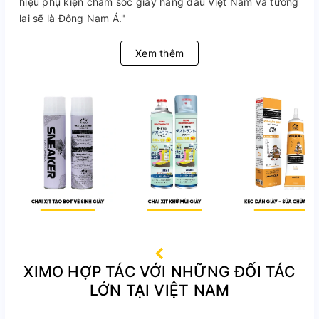
hiệu phụ kiện chăm sóc giày hàng đầu Việt Nam và tương
lai sẽ là Đông Nam Á."
Xem thêm
XIMO HỢP TÁC VỚI NHỮNG ĐỐI TÁC
LỚN TẠI VIỆT NAM