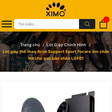
Trang chủ
/
Lót Giày Chỉnh Hình
/
Lót giày thể thao Arch Support Sport Focare êm chân
tốt cho gan bàn chân LGF01