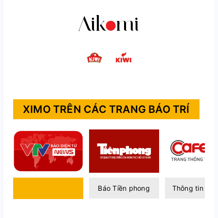
XIMO TRÊN CÁC TRANG BÁO TRÍ
Báo điện tử VTV
Báo Tiền phong
Thông tin Caf