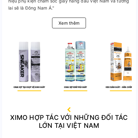
hiệu phụ kiện chăm sóc giày hàng đầu Việt Nam và tương
lai sẽ là Đông Nam Á."
Xem thêm
XIMO HỢP TÁC VỚI NHỮNG ĐỐI TÁC
LỚN TẠI VIỆT NAM