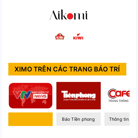
XIMO TRÊN CÁC TRANG BÁO TRÍ
Báo điện tử VTV
Báo Tiền phong
Thông tin Caf