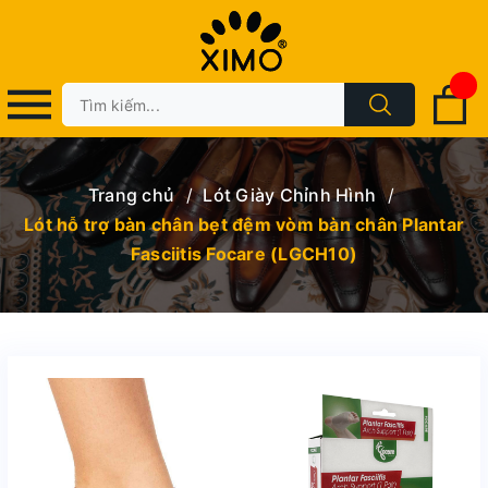
Trang chủ
/
Lót Giày Chỉnh Hình
/
Lót hỗ trợ bàn chân bẹt đệm vòm bàn chân Plantar
Fasciitis Focare (LGCH10)