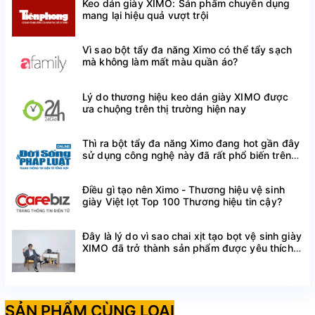
Keo dán giày XIMO: Sản phẩm chuyên dụng
mang lại hiệu quả vượt trội
Tiện lợi, dễ sử dụng, thiết kế mỏng nhẹ dễ dàng đặt
vào bất kì đôi giày nào mà bạn muốn sử dụng.
Vì sao bột tẩy đa năng Ximo có thể tẩy sạch
mà không làm mất màu quần áo?
Freesize nhờ khả năng co giãn nói trên, phù hợp với
chân của người Việt, nam nữ nói chung.
Lý do thương hiệu keo dán giày XIMO được
ưa chuộng trên thị trường hiện nay
LƯU Ý KHI SỬ DỤNG LÓT HỖ TRỢ BÀN
Thì ra bột tẩy đa năng Ximo đang hot gần đây
CHÂN BẸT ĐỆM VÒM CHÂN
sử dụng công nghệ này đã rất phổ biến trên
thế giới
Lưu ý rằng mỗi người có cấu trúc và cảm giác riêng,
vì vậy cần có thời gian để thích nghi với việc sử dụng
Điều gì tạo nên Ximo - Thương hiệu vệ sinh
lót tất hỗ trợ bàn chân bẹt vòm chân. Nếu bạn có vấn
giày Việt lọt Top 100 Thương hiệu tin cậy?
đề gì hoặc cần tư vấn thêm, hãy đến gặp chuyên gia y
tế hoặc người bán hàng tại cửa hàng sản phẩm hỗ trợ
Đây là lý do vì sao chai xịt tạo bọt vệ sinh giày
XIMO đã trở thành sản phẩm được yêu thích
chân.
trên Shopee
TẠI SAO PHẢI LỰA CHỌN SẢN PHẨM
SẢN PHẨM CÙNG LOẠI