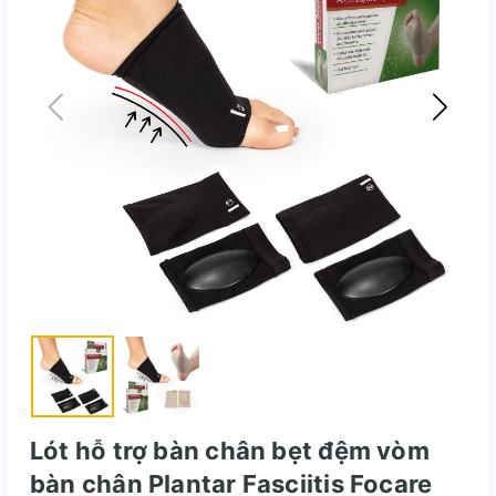
Lót hỗ trợ bàn chân bẹt đệm vòm
bàn chân Plantar Fasciitis Focare