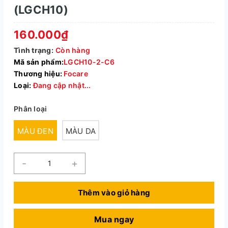
(LGCH10)
160.000₫
Tình trạng:
Còn hàng
Mã sản phẩm:
LGCH10-2-C6
Thương hiệu:
Focare
Loại:
Đang cập nhật...
Phân loại
MÀU ĐEN
MÀU DA
-
+
Thêm vào giỏ hàng
Mua ngay