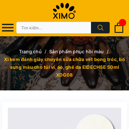
Trang chủ
/
Sản phẩm phục hồi màu
/
Xi kem đánh giày chuyên sửa chữa vết bong tróc, bổ
sung màu cho túi ví, áo, ghế da EIDECHSE 50ml
XDG08