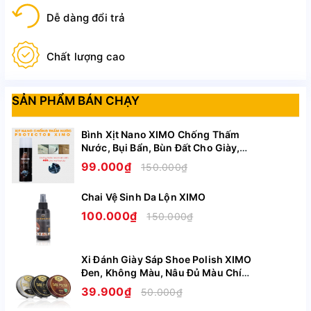
Dễ dàng đổi trả
Chất lượng cao
SẢN PHẨM BÁN CHẠY
Bình Xịt Nano XIMO Chống Thấm
Nước, Bụi Bẩn, Bùn Đất Cho Giày,
Túi, Áo, Mũ Nón Cao Cấp XI11
99.000₫
150.000₫
Xem thêm
Chai Vệ Sinh Da Lộn XIMO
100.000₫
150.000₫
Với những người yêu thích và thường xuyên sử dụng
giày da, tủ giày của bạn không thể thiếu xi đánh giày. Rẻ
Xi Đánh Giày Sáp Shoe Polish XIMO
và hữu dụng, hãy dự trữ cho mình loại xi chất lượng tốt
Đen, Không Màu, Nâu Đủ Màu Chính
Hãng XI08
nhất nhé.
39.900₫
50.000₫