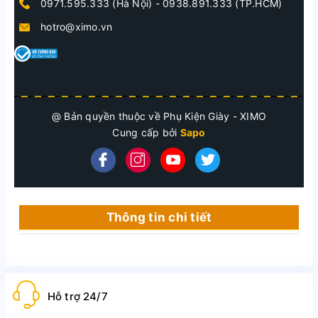
0971.595.333 (Hà Nội)
-
0938.891.333 (TP.HCM)
hotro@ximo.vn
@ Bản quyền thuộc về Phụ Kiện Giày - XIMO
Cung cấp bởi
Sapo
Thông tin chi tiết
Xi kem đánh giày chuyên sửa chữa
vết bong tróc cho túi ví, áo, ghế da
EIDECHSE 50ml tại Hà Nội, HCM
Hỗ trợ 24/7