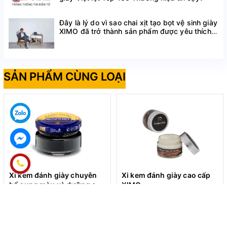
Đây là lý do vì sao chai xịt tạo bọt vệ sinh giày
XIMO đã trở thành sản phẩm được yêu thích
trên Shopee
SẢN PHẨM CÙNG LOẠI
Xi kem đánh giày chuyên
Xi kem đánh giày cao cấp
bổ sung màu và dưỡng cho
XIMO
da Cream Surfine Saphir
330.000₫
85.000₫
50ml XDG07