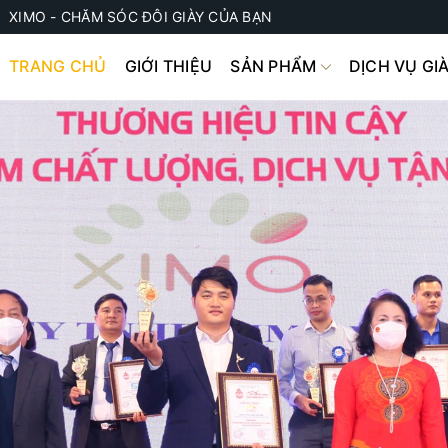
XIMO - CHĂM SÓC ĐÔI GIÀY CỦA BẠN
TRANG CHỦ
GIỚI THIỆU
SẢN PHẨM
DỊCH VỤ GI