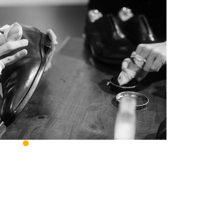
Vì sao bột tẩy đa năng Ximo có
thể tẩy sạch mà không làm mất
màu quần áo?
Vì sao bột tẩy đa năng Ximo có thể tẩy
sạch mà không làm mất màu quần áo?
Những vết bẩn cứng đầu, khó tẩy đối với
quần áo vẫn luôn...
Lý do thương hiệu keo dán giày
XIMO được ưa chuộng trên thị
trường hiện nay
Lý do thương hiệu keo dán giày XIMO
được ưa chuộng trên thị trường hiện nay
Hiện nay các dịch vụ liên quan đến vệ sinh
và dán sửa đế giày...