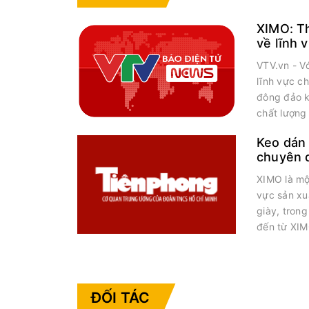
XIMO: T
về lĩnh 
nhân
VTV.vn - V
lĩnh vực c
đông đảo k
chất lượng
Keo dán
chuyên d
vượt trội
XIMO là một
vực sản xu
giày, tron
đến từ XIM
ĐỐI TÁC